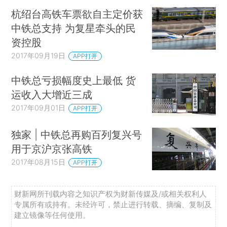
杭绍台高铁车票欲自主定价获
中铁总支持 为复星牵头的民
资控股
2017年09月19日
APP打开
中铁总亏损幅度史上最低 货
运收入大增近三成
2017年09月01日
APP打开
独家 | 中铁总再购百列复兴号
用于京沪京张高铁
2017年08月15日
APP打开
财新网所刊载内容之知识产权为财新传媒及/或相关权利人
专属所有或持有。未经许可，禁止进行转载、摘编、复制及
建立镜像等任何使用。