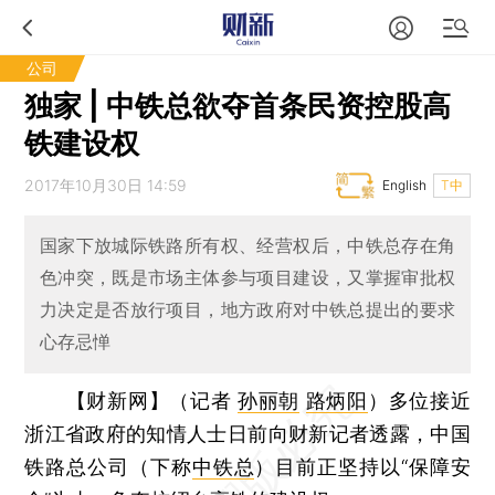
公司
独家 | 中铁总欲夺首条民资控股高
铁建设权
2017年10月30日 14:59
English
T中
国家下放城际铁路所有权、经营权后，中铁总存在角
色冲突，既是市场主体参与项目建设，又掌握审批权
力决定是否放行项目，地方政府对中铁总提出的要求
心存忌惮
【财新网】（记者
孙丽朝
路炳阳
）
多位接近
浙江省政府的知情人士日前向财新记者透露，中国
铁路总公司（下称
中铁总
）目前正坚持以“保障安