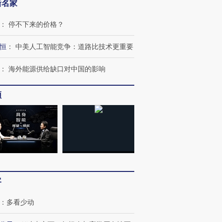
新名家
：
停不下来的价格？
恒
：
中美人工智能竞争：道路比技术更重要
：
海外能源供给缺口对中国的影响
频
跨国走私7万
视线｜被称为“蟑螂”的印
视线｜“入侵”还是“人道危
检体内含3种
度Z世代 用街头抗争将教
机”？难民潮撕裂西班牙
秘鲁纳斯
育部长拱下台
飞地休达
13人遇难
客
：
多看少动
进第四届链博
【商旅对话】华住集团
技“链”接产
【特别呈现】寻找100种
CFO：不靠规模取胜，华
【特别呈