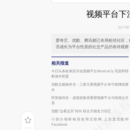
视频平台下
2017年
爱奇艺、优酷、腾讯都已布局粉丝社区，
否成长为平台性质的社交产品仍有待观察
相关报道
今日头条收购音乐短视频平台Musical.ly 巩固和猎
豹海外联盟
优酷总裁杨伟东：三家主要视频平台有可能继续整
合
阿里杨伟东：超级剧集将重塑视频平台与电视台关
系
优酷“边看边买”转向 联合天猫发力综艺
小部分朝鲜精英使用互联网 上百度优酷和
Facebook