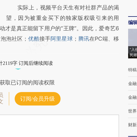
实际上，视频平台天生有对社群产品的渴
望，因为被重金买下的独家版权吸引来的用
编
动才是真正能留下用户的“王牌”。因此，爱奇艺6
出泡泡社区；
优酷
接手
阿里星球
；
腾讯
在PC端、移
“入
民潮
2119字 订阅后继续阅读
特稿
获取已订阅的阅读权限
金融
员
金融
订阅/会员升级
文
世界
财新