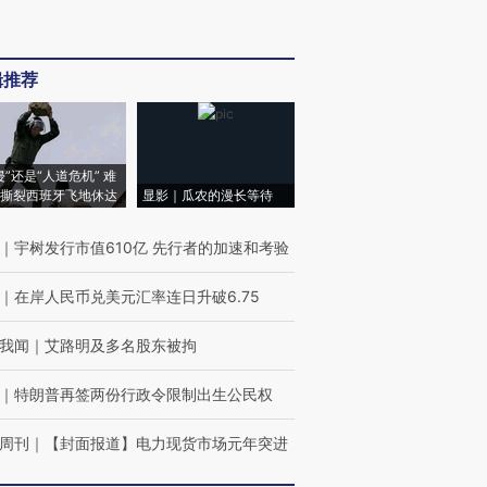
辑推荐
侵”还是“人道危机” 难
撕裂西班牙飞地休达
显影｜瓜农的漫长等待
｜
宇树发行市值610亿 先行者的加速和考验
｜
在岸人民币兑美元汇率连日升破6.75
我闻
｜
艾路明及多名股东被拘
｜
特朗普再签两份行政令限制出生公民权
周刊
｜
【封面报道】电力现货市场元年突进