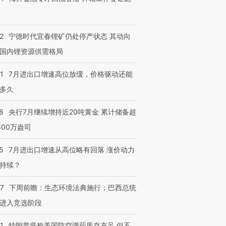
2
宁德时代宜春锂矿仍处停产状态 其动向
国内锂资源供需格局
1
7月进出口增速高位放缓，价格驱动还能
多久
8
央行7月继续增持近20吨黄金 累计储备超
600万盎司
5
7月进出口增速从高位略有回落 涨价动力
持续？
07
下周前瞻：生态环境法典施行；巴西总统
进入竞选阶段
1
特朗普坚称美国防空弹药库存充足 但不