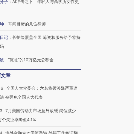
分子
：
AI冲击之下，年轻人与高学历女性更
有意思的生活方式·第三对
住三大增长引擎是什么？
有意思的
坤
：
耳闻目睹的几位律师
日记
：
长护险覆盖全国 筹资和服务给予将持
码
波
：
“沉睡”的10万亿元公积金
新文章
06
全国人大常委会：六名将领涉嫌严重违
法 被罢免全国人大代表
43
7月美国劳动力市场意外放缓 岗位减少
3万个失业率降至4.1%
14
海外金融专才回流香港 外籍工作签证翻