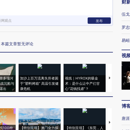
财
伍戈
新网观点
发布
罗志
易峘
本篇文章暂无评论
视
致多瑙河
加沙上百万流离失所者困
视线｜HYROX的吸金
马航飞行员
二战沉船与
于“塑料烤箱” 高温引发健
术：是什么让中产们甘
粒摇头丸 尿
露出
康危机
心“花钱找虐”？
毒品
博
唐涯
【推广】走
找100种
【特别呈现】澳门全力探
【特别呈现】《东莞，人
会，让数智科