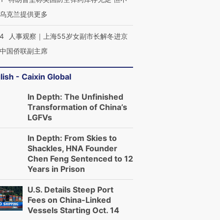
乌克兰提供更多
24
人事观察｜上海55岁女副市长解冬进京
中国侨联副主席
lish - Caixin Global
In Depth: The Unfinished
Transformation of China’s
LGFVs
In Depth: From Skies to
Shackles, HNA Founder
Chen Feng Sentenced to 12
Years in Prison
U.S. Details Steep Port
Fees on China-Linked
Vessels Starting Oct. 14