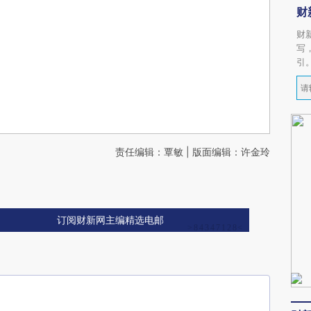
财
财
写
引
责任编辑：覃敏 | 版面编辑：许金玲
订阅财新网主编精选电邮