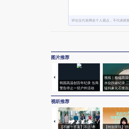
评论仅代表网友个人观点，不代表财
图片推荐
视线｜极端高温
韩国高温创百年纪录 当局
水位跌破纪录 
警告停止一切户外活动
猛犸象化石接连
视听推荐
【不唯一答案】不止“养
【特别呈现】寻