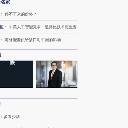
新名家
：
停不下来的价格？
恒
：
中美人工智能竞争：道路比技术更重要
：
海外能源供给缺口对中国的影响
频
客
跨国走私7万
视线｜被称为“蟑螂”的印
视线｜“入侵”还是“人道危
检体内含3种
度Z世代 用街头抗争将教
机”？难民潮撕裂西班牙
秘鲁纳斯
：
多看少动
育部长拱下台
飞地休达
13人遇难