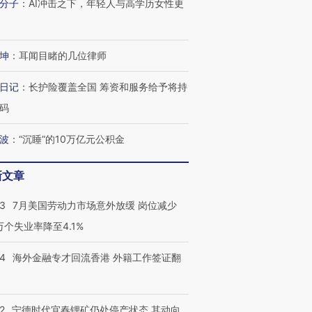
分子
：
AI冲击之下，年轻人与高学历女性更
坤
：
耳闻目睹的几位律师
进第四届链博
【商旅对话】华住集团
技“链”接产
【特别呈现】寻找100种
CFO：不靠规模取胜，华
【特别呈
日记
：
长护险覆盖全国 筹资和服务给予将持
有意思的生活方式·第三对
住三大增长引擎是什么？
有意思的
码
波
：
“沉睡”的10万亿元公积金
新文章
43
7月美国劳动力市场意外放缓 岗位减少
3万个失业率降至4.1%
14
海外金融专才回流香港 外籍工作签证翻
2
宁德时代宜春锂矿仍处停产状态 其动向