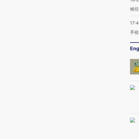
候任
17:
手祖
Eng