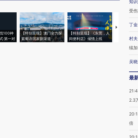
知识
受伤
丁金
【推广】走
找100种
【特别呈现】澳门全力探
【特别呈现】《东莞，人
会，让数智科
村夫
式·第一对
索葡语国家新渠道
间便利店》倾情上线
业
续加
吴晓
最
21:
2.
20:
倍
20:1