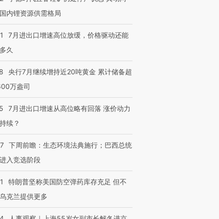
国内锂资源供需格局
1
7月进出口增速高位放缓，价格驱动还能
多久
8
央行7月继续增持近20吨黄金 累计储备超
600万盎司
5
7月进出口增速从高位略有回落 涨价动力
持续？
07
下周前瞻：生态环境法典施行；巴西总统
进入竞选阶段
1
特朗普坚称美国防空弹药库存充足 但不
乌克兰提供更多
24
人事观察｜上海55岁女副市长解冬进京