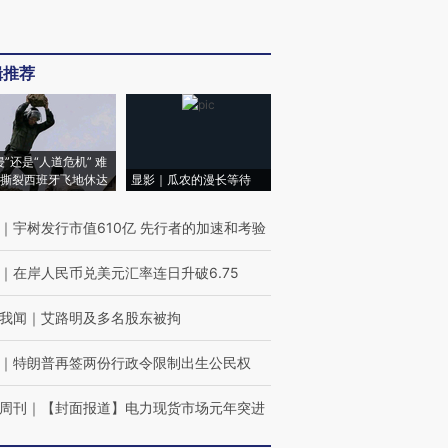
辑推荐
侵”还是“人道危机” 难
撕裂西班牙飞地休达
显影｜瓜农的漫长等待
｜
宇树发行市值610亿 先行者的加速和考验
｜
在岸人民币兑美元汇率连日升破6.75
我闻
｜
艾路明及多名股东被拘
｜
特朗普再签两份行政令限制出生公民权
周刊
｜
【封面报道】电力现货市场元年突进