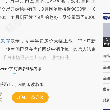
手房单月网签量不足8000套，交易量降至
场交易开始稳中有升，9月网签量接近9000套。10
余套，11月则延续了9月的趋势，网签量重回8000
编
“入
胡景晖
表示，今年年初房价大幅上涨，“3 •17新
民潮
，上涨空间已经在房价回落中消化掉，购房人结束
特稿
二手房市场逐步走出低谷，理性回升。
金融
计887字 订阅后继续阅读
金融
获取已订阅的阅读权限
世界
员
订阅/会员升级
文
财新