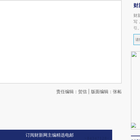
财
财
写
引
责任编辑：贺信 | 版面编辑：张柘
订阅财新网主编精选电邮