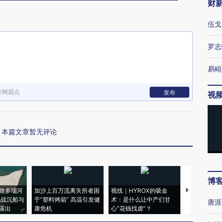
财
伍戈
罗志
易峘
新网观点
发布
视
本篇文章暂无评论
博
致多瑙河
加沙上百万流离失所者困
视线｜HYROX的吸金
马航飞行员
二战沉船与
于“塑料烤箱” 高温引发健
术：是什么让中产们甘
粒摇头丸 尿
唐涯
露出
康危机
心“花钱找虐”？
毒品