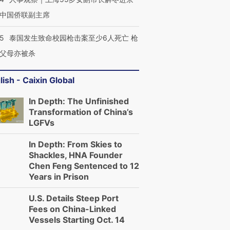
中国侨联副主席
45
泰国发生致命校园枪击案至少6人死亡 枪
父母亦被杀
lish - Caixin Global
In Depth: The Unfinished
Transformation of China’s
LGFVs
In Depth: From Skies to
Shackles, HNA Founder
Chen Feng Sentenced to 12
Years in Prison
U.S. Details Steep Port
Fees on China-Linked
Vessels Starting Oct. 14