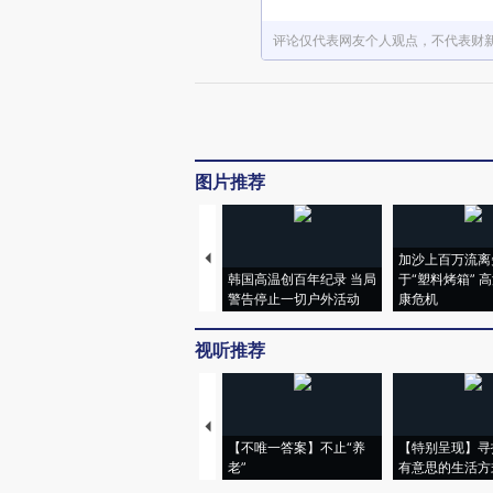
评论仅代表网友个人观点，不代表财
图片推荐
加沙上百万流离
韩国高温创百年纪录 当局
于“塑料烤箱” 
警告停止一切户外活动
康危机
视听推荐
【不唯一答案】不止“养
【特别呈现】寻
老”
有意思的生活方