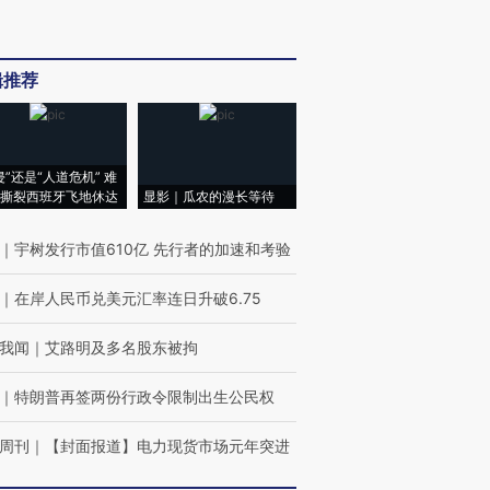
辑推荐
侵”还是“人道危机” 难
撕裂西班牙飞地休达
显影｜瓜农的漫长等待
｜
宇树发行市值610亿 先行者的加速和考验
｜
在岸人民币兑美元汇率连日升破6.75
我闻
｜
艾路明及多名股东被拘
｜
特朗普再签两份行政令限制出生公民权
周刊
｜
【封面报道】电力现货市场元年突进