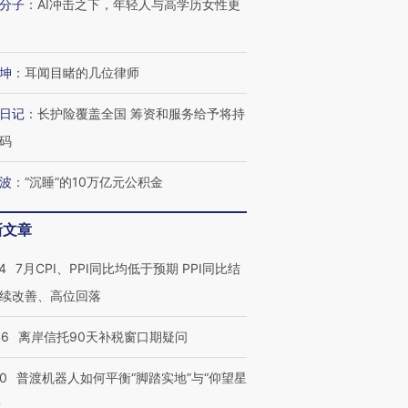
分子
：
AI冲击之下，年轻人与高学历女性更
坤
：
耳闻目睹的几位律师
日记
：
长护险覆盖全国 筹资和服务给予将持
码
波
：
“沉睡”的10万亿元公积金
新文章
4
7月CPI、PPI同比均低于预期 PPI同比结
续改善、高位回落
46
离岸信托90天补税窗口期疑问
00
普渡机器人如何平衡“脚踏实地”与“仰望星
？