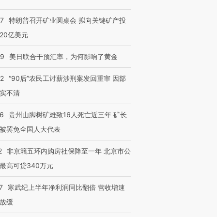
57
特朗普召开矿业圆桌会 拟向关键矿产投
20亿美元
09
美日联合干预汇率，为何影响了黄金
32
“90后”农民工讨薪涉刑案发回重审 因部
实不清
36
贵州山脚树矿难致16人死亡近三年 矿长
被罢免全国人大代表
2
非京籍五环内购房社保降至一年 北京市公
最高可贷340万元
7
寒武纪上半年净利润同比翻倍 营收增速
放缓