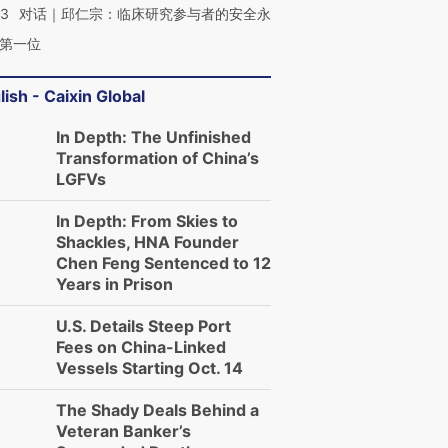
53
对话｜邱仁宗：临床研究参与者的安全永
第一位
lish - Caixin Global
In Depth: The Unfinished
Transformation of China’s
LGFVs
In Depth: From Skies to
Shackles, HNA Founder
Chen Feng Sentenced to 12
Years in Prison
U.S. Details Steep Port
Fees on China-Linked
Vessels Starting Oct. 14
The Shady Deals Behind a
Veteran Banker’s