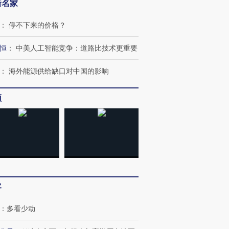
新名家
：
停不下来的价格？
恒
：
中美人工智能竞争：道路比技术更重要
：
海外能源供给缺口对中国的影响
频
”还是“人道危
湖北宜昌局部短时降雨
哈尔滨遭遇短时极端强降
撕裂西班牙
128毫米 紧急转移近
雨 3小时累计雨量超80毫
秘鲁纳斯
4000人
米
13人遇难
客
进第四届链博
【商旅对话】华住集团
技“链”接产
：
多看少动
【特别呈现】寻找100种
CFO：不靠规模取胜，华
【特别呈
有意思的生活方式·第三对
住三大增长引擎是什么？
有意思的