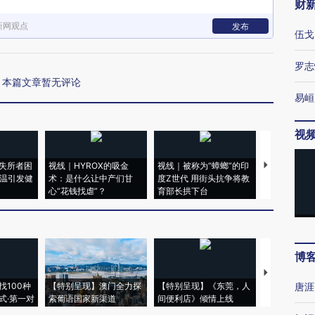
财
新网观点
发布
伍戈
罗志
本篇文章暂无评论
易峘
视
失所者困
视线｜HYROX的吸金
视线｜被称为“蟑螂”的印
视线｜“入侵
高温引发健
术：是什么让中产们甘
度Z世代 用街头抗争将教
机”？难民潮
心“花钱找虐”？
育部长拱下台
飞地休达
博
【推广】走
找100种
【特别呈现】澳门全力探
【特别呈现】《东莞，人
会，让数智科
唐涯
式·第一对
索葡语国家新渠道
间便利店》倾情上线
业