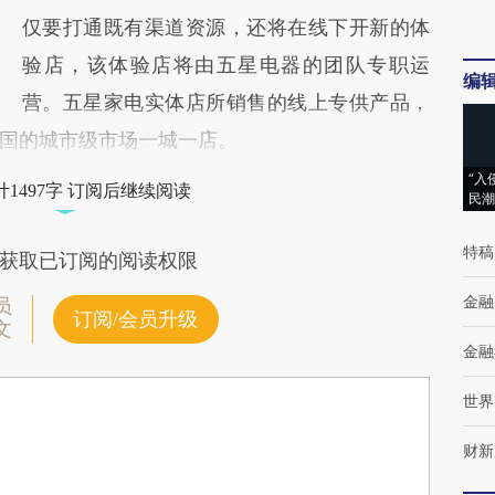
仅要打通既有渠道资源，还将在线下开新的体
验店，该体验店将由五星电器的团队专职运
编
营。五星家电实体店所销售的线上专供产品，
国的城市级市场一城一店。
“入
1497字 订阅后继续阅读
民潮
特稿
获取已订阅的阅读权限
金融
员
订阅/会员升级
文
金融
世界
财新