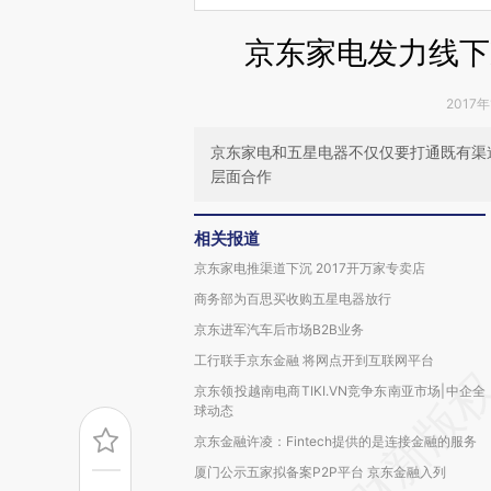
京东家电发力线下
2017年
京东家电和五星电器不仅仅要打通既有渠
层面合作
相关报道
京东家电推渠道下沉 2017开万家专卖店
商务部为百思买收购五星电器放行
京东进军汽车后市场B2B业务
工行联手京东金融 将网点开到互联网平台
京东领投越南电商TIKI.VN竞争东南亚市场|中企全
球动态
京东金融许凌：Fintech提供的是连接金融的服务
厦门公示五家拟备案P2P平台 京东金融入列