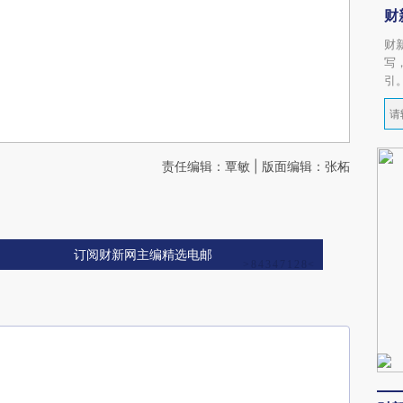
财
财
写
引
责任编辑：覃敏 | 版面编辑：张柘
订阅财新网主编精选电邮