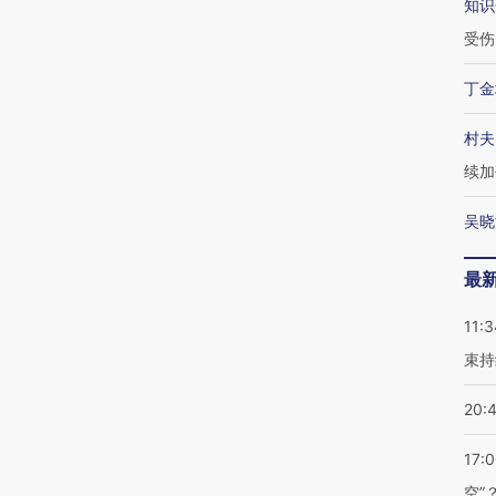
知识
受伤
丁金
村夫
续加
吴晓
最
11:3
束持
20:
17:
空”