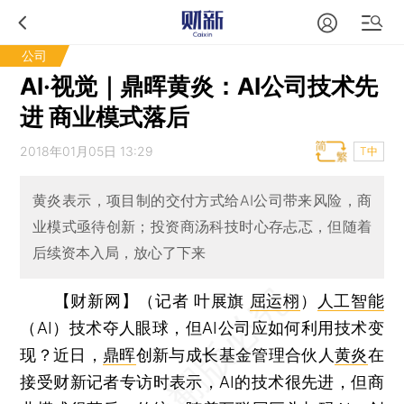
公司
AI·视觉｜鼎晖黄炎：AI公司技术先
进 商业模式落后
2018年01月05日 13:29
T中
黄炎表示，项目制的交付方式给AI公司带来风险，商
业模式亟待创新；投资商汤科技时心存忐忑，但随着
后续资本入局，放心了下来
【财新网】（记者 叶展旗
屈运栩
）
人工智能
（AI）技术夺人眼球，但AI公司应如何利用技术变
现？近日，
鼎晖
创新与成长基金管理合伙人
黄炎
在
接受财新记者专访时表示，AI的技术很先进，但商