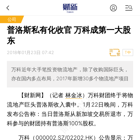
公司
普洛斯私有化收官 万科成第一大股
东
2018年01月23日 07:42
T中
万科近年大手笔投资物流地产，除了收购国际巨头，
亦在国内多点布局，2017年新增30多个物流地产项目
【财新网】（记者
林金冰
）
万科财团终于将物
流地产巨头普洛斯收入囊中。1月22日晚间，万科
发布公告称：当日普洛斯从新加坡交易所退市，万
科参与的财团持有普洛斯100%股权。
万科
（
000002.SZ
/
02202.HK
）公告显示：万