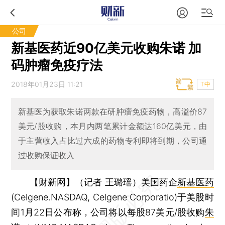
公司
新基医药近90亿美元收购朱诺 加
码肿瘤免疫疗法
2018年01月23日 11:21
T中
新基医为获取朱诺两款在研肿瘤免疫药物，高溢价87
美元/股收购，本月内两笔累计金额达160亿美元，由
于主营收入占比过六成的药物专利即将到期，公司通
过收购保证收入
【财新网】（记者 王璐瑶）
美国药企
新基医药
(Celgene.NASDAQ, Celgene Corporatio)于美股时
间1月22日公布称，公司将以每股87美元/股收购
朱