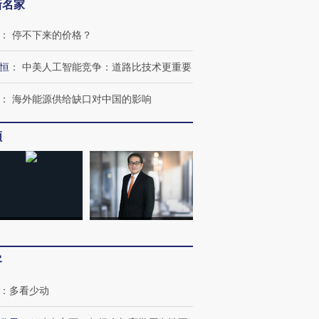
新名家
：
停不下来的价格？
恒
：
中美人工智能竞争：道路比技术更重要
：
海外能源供给缺口对中国的影响
频
跨国走私7万
视线｜被称为“蟑螂”的印
视线｜“入侵”还是“人道危
检体内含3种
度Z世代 用街头抗争将教
机”？难民潮撕裂西班牙
秘鲁纳斯
客
育部长拱下台
飞地休达
13人遇难
：
多看少动