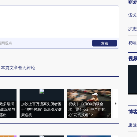
财
伍戈
罗志
易峘
新网观点
发布
视
本篇文章暂无评论
致多瑙河
加沙上百万流离失所者困
视线｜HYROX的吸金
马航飞行员
二战沉船与
于“塑料烤箱” 高温引发健
术：是什么让中产们甘
粒摇头丸 尿
博
露出
康危机
心“花钱找虐”？
毒品
唐涯