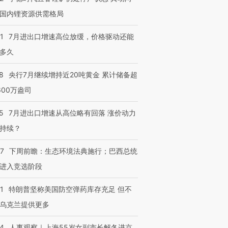
国内锂资源供需格局
1
7月进出口增速高位放缓，价格驱动还能
多久
8
央行7月继续增持近20吨黄金 累计储备超
600万盎司
5
7月进出口增速从高位略有回落 涨价动力
持续？
07
下周前瞻：生态环境法典施行；巴西总统
进入竞选阶段
1
特朗普坚称美国防空弹药库存充足 但不
乌克兰提供更多
24
人事观察｜上海55岁女副市长解冬进京