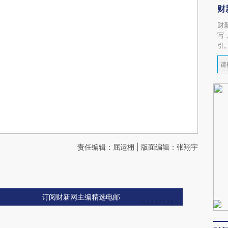
财
财
写
引
责任编辑：屈运栩 | 版面编辑：张翔宇
订阅财新网主编精选电邮