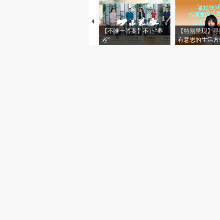
【不唯一答案】不止“养
【特别呈现】寻
老”
有意思的生活方