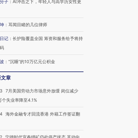
分子
：
AI冲击之下，年轻人与高学历女性更
进第四届链博
【商旅对话】华住集团
技“链”接产
【特别呈现】寻找100种
CFO：不靠规模取胜，华
【特别呈
坤
：
耳闻目睹的几位律师
有意思的生活方式·第三对
住三大增长引擎是什么？
有意思的
日记
：
长护险覆盖全国 筹资和服务给予将持
码
波
：
“沉睡”的10万亿元公积金
新文章
43
7月美国劳动力市场意外放缓 岗位减少
3万个失业率降至4.1%
14
海外金融专才回流香港 外籍工作签证翻
2
宁德时代宜春锂矿仍处停产状态 其动向