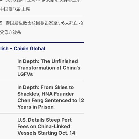
中国侨联副主席
45
泰国发生致命校园枪击案至少6人死亡 枪
父母亦被杀
lish - Caixin Global
In Depth: The Unfinished
Transformation of China’s
LGFVs
In Depth: From Skies to
Shackles, HNA Founder
Chen Feng Sentenced to 12
Years in Prison
U.S. Details Steep Port
Fees on China-Linked
Vessels Starting Oct. 14