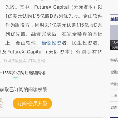
先股。其中，FutureX Capital（天际资本）以
1亿美元认购1.15亿股D系列优先股。金山软件
编
作为跟投方，同时以1亿美元认购1.15亿股D系
列优先股。融资完成后，在完全稀释的基础
上，金山软件、
骊悦投资
者、民生投资者、
“入
民潮
者及FutureX Capital（天际资本）分别拥有约
特稿
6%、0.43%及4.21%股份。
金融
1556字 订阅后继续阅读
金融
获取已订阅的阅读权限
世界
员
订阅/会员升级
文
财新