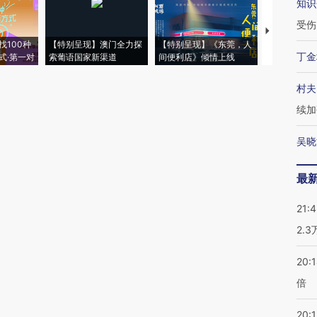
知识
受伤
【推广】走
找100种
【特别呈现】澳门全力探
【特别呈现】《东莞，人
会，让数智科
丁金
式·第一对
索葡语国家新渠道
间便利店》倾情上线
业
村夫
续加
吴晓
最
21:
2.
20:
倍
20:1