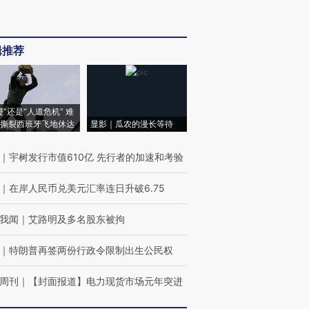
辑推荐
侵”还是“人道危机” 难
撕裂西班牙飞地休达
显影｜瓜农的漫长等待
｜
宇树发行市值610亿 先行者的加速和考验
｜
在岸人民币兑美元汇率连日升破6.75
我闻
｜
艾路明及多名股东被拘
｜
特朗普再签两份行政令限制出生公民权
周刊
｜
【封面报道】电力现货市场元年突进