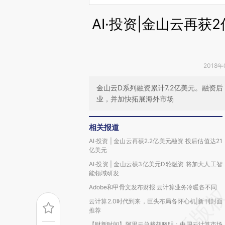
AI·投资|金山云再获
2018年
金山云D系列融资累计7.2亿美元。融资
业，并加快拓展海外市场
相关报道
AI·投资 | 金山云再获2.2亿美元融资 投后估值达21
亿美元
AI·投资 | 金山云获3亿美元D轮融资 将加大人工智
能领域研发
Adobe和甲骨文发布财报 云计算业务冷暖各不同
云计算2.0时代到来，巨头布局各怀心机|新刊封面
推荐
【财新时间】阿里云总裁胡晓明：中国云计算市场