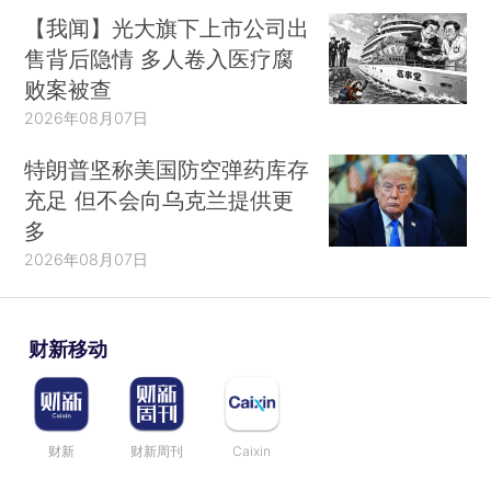
【我闻】光大旗下上市公司出
售背后隐情 多人卷入医疗腐
败案被查
2026年08月07日
特朗普坚称美国防空弹药库存
充足 但不会向乌克兰提供更
多
2026年08月07日
财新移动
财新
财新周刊
Caixin