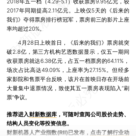
2018年五一档（4.29-5.1）收获票房9.95亿元，较
2017年同期提高2.11亿元。上映仅5天的《后来的
我们》夺得票房排行榜冠军，票房前三的影片上座
率均超过20%。
4月28日上映首日，《后来的我们》票房就突
破2.8亿，第三方机构艺恩数据显示，仅五一期间
收获票房就达6.38亿元，占五一档票房的64.11%，
场次占比高达49.09%，上座率为27.15%。但经多
家影院和售票平台反映，该片在首映日存在开场前
大量集中退票情况，致使其五一票房表现陷入“刷
票”争议。
推荐进入
财新数据库
，可随时查阅公司股价走势、
结构人员变化等投资信息。
财新机器人产业指数(RII)已发布，
点击了解行业动