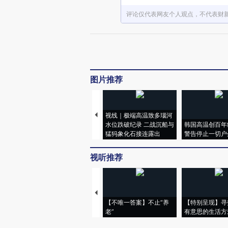
评论仅代表网友个人观点，不代表财
图片推荐
视线｜极端高温致多瑙河
水位跌破纪录 二战沉船与
韩国高温创百年
猛犸象化石接连露出
警告停止一切户
视听推荐
【不唯一答案】不止“养
【特别呈现】寻
老”
有意思的生活方