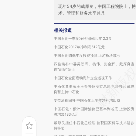
现年54岁的戴厚良，中国工程院院士，
术、管理和财务水平兼具
相关报道
中国石化一季度净利润同比增12.3%
中国石化2017年净利润512亿元
中国石化调低年度投资预算 上游板块减亏
四位候补中委吴朝晖、杨伟、彭金辉、戴厚良当
选“两院”院士
中国石化全面启动海外企业巡视工作
中石化董事长王玉普补位安监总局党组书记 戴厚
良暂主持中石化
受益油价回升 中国石化上半年净利增四成
中国石化：预计国际油价已基本到谷底 上游投资
将增加183亿元
戴厚良担任中石化总经理 曾获国家科学技术进步
特等奖