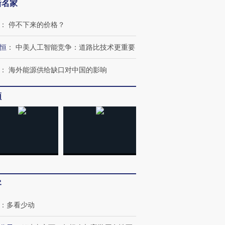
新名家
：
停不下来的价格？
恒
：
中美人工智能竞争：道路比技术更重要
：
海外能源供给缺口对中国的影响
频
OX的吸金
马航飞行员跨国走私7万
视线｜被称为“蟑螂”的印
让中产们甘
粒摇头丸 尿检体内含3种
度Z世代 用街头抗争将教
秘鲁纳斯
”？
毒品
育部长拱下台
13人遇难
客
进第四届链博
【商旅对话】华住集团
技“链”接产
【特别呈现】寻找100种
CFO：不靠规模取胜，华
【特别呈
：
多看少动
有意思的生活方式·第三对
住三大增长引擎是什么？
有意思的