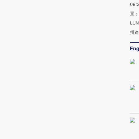
08:
置；
LU
州建
Eng