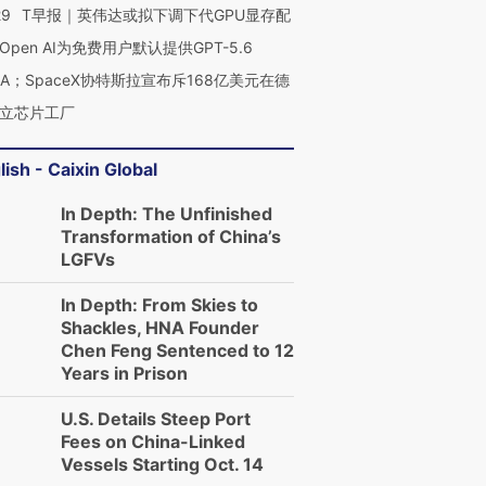
29
T早报｜英伟达或拟下调下代GPU显存配
Open AI为免费用户默认提供GPT-5.6
NA；SpaceX协特斯拉宣布斥168亿美元在德
立芯片工厂
lish - Caixin Global
In Depth: The Unfinished
Transformation of China’s
LGFVs
In Depth: From Skies to
Shackles, HNA Founder
Chen Feng Sentenced to 12
Years in Prison
U.S. Details Steep Port
Fees on China-Linked
Vessels Starting Oct. 14