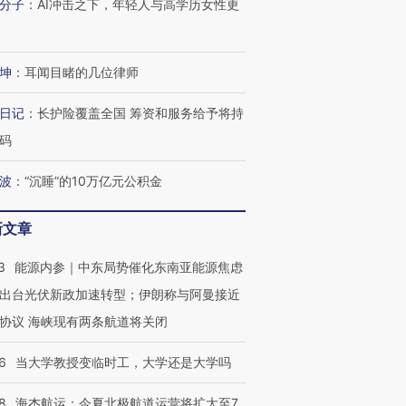
分子
：
AI冲击之下，年轻人与高学历女性更
坤
：
耳闻目睹的几位律师
日记
：
长护险覆盖全国 筹资和服务给予将持
码
波
：
“沉睡”的10万亿元公积金
新文章
3
能源内参｜中东局势催化东南亚能源焦虑
出台光伏新政加速转型；伊朗称与阿曼接近
协议 海峡现有两条航道将关闭
6
当大学教授变临时工，大学还是大学吗
8
海杰航运：今夏北极航道运营将扩大至7