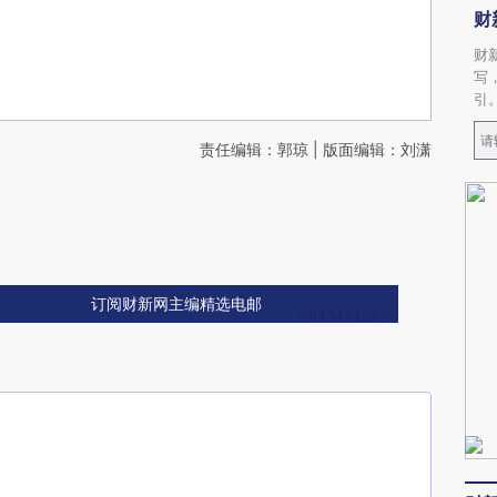
财
财
写
引
责任编辑：郭琼 | 版面编辑：刘潇
订阅财新网主编精选电邮