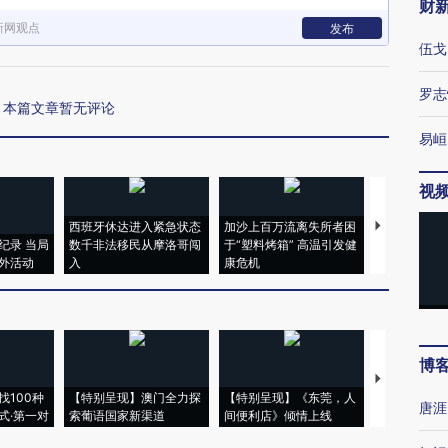
财
新网观点
发布
伍戈
罗志
本篇文章暂无评论
易峘
视
西班牙休达进入紧急状态
加沙上百万流离失所者困
视线｜HYR
纪录 当局
数千非法移民从摩洛哥闯
于“塑料烤箱” 高温引发健
术：是什么
外活动
入
康危机
心“花钱找虐
博
【推广】走
找100种
【特别呈现】澳门全力探
【特别呈现】《东莞，人
会，让数智科
唐涯
式·第一对
索葡语国家新渠道
间便利店》倾情上线
业