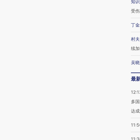
知识
受伤
丁金
村夫
续加
吴晓
最
12:1
多国
达成
11:5
11:3