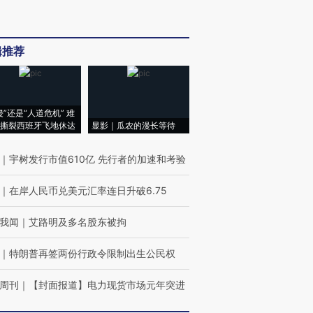
辑推荐
侵”还是“人道危机” 难
撕裂西班牙飞地休达
显影｜瓜农的漫长等待
｜
宇树发行市值610亿 先行者的加速和考验
｜
在岸人民币兑美元汇率连日升破6.75
我闻
｜
艾路明及多名股东被拘
｜
特朗普再签两份行政令限制出生公民权
周刊
｜
【封面报道】电力现货市场元年突进