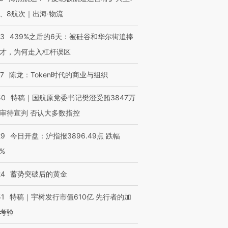
、8航次｜出海·物流
53
439%之后的6天：被硅谷和华尔街追捧
才，为何走入杠杆误区
07
陈龙：Token时代的商业与组织
50
特稿｜国航原党委书记樊澄受贿3847万
审待宣判 否认大多数指控
29
今日开盘：沪指报3896.49点 跌幅
0%
24
蓄势突破后的黄金
51
特稿｜宇树发行市值610亿 先行者的加
考验