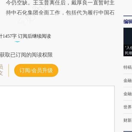
今仍空缺。王玉普离任后，戴厚良一直暂时主
持中石化集团全面工作，包括代为履行中国石
编
1457字 订阅后继续阅读
“入
民潮
获取已订阅的阅读权限
员
特稿
订阅/会员升级
文
金融
金融
世界
财新