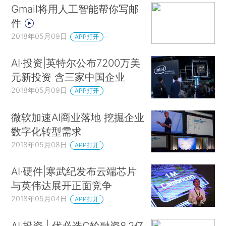
Gmail将用人工智能帮你写邮
件
2018年05月09日
APP打开
AI·投资|英特尔公布7200万美
元新投资 含三家中国企业
2018年05月09日
APP打开
微软加速AI商业落地 挖掘企业
数字化转型需求
2018年05月08日
APP打开
AI·硬件|寒武纪发布云端芯片
与英伟达展开正面竞争
2018年05月04日
APP打开
AI·投资 | 优必选C轮融资8.2亿