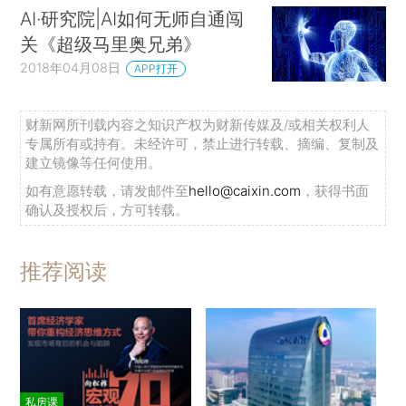
AI·研究院|AI如何无师自通闯
关《超级马里奥兄弟》
2018年04月08日
APP打开
财新网所刊载内容之知识产权为财新传媒及/或相关权利人
专属所有或持有。未经许可，禁止进行转载、摘编、复制及
建立镜像等任何使用。
如有意愿转载，请发邮件至
hello@caixin.com
，获得书面
确认及授权后，方可转载。
推荐阅读
私房课