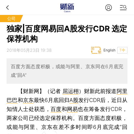
公司
独家|百度网易回A股发行CDR 选定
保荐机构
2018年05月23日 19:38
English
T中
百度方面态度积极，或能与阿里、京东同在6月底完
成“回A”
【财新网】（记者
屈运栩
）
财新此前报道
阿里
巴巴
和
京东
最快6月底回归
A股
发行CDR后，近日从
知情人士处获悉，
百度
和
网易
也在筹备发行CDR，
两家公司已经选定保荐机构。百度方面态度积极，
或能与阿里、京东在差不多时间即6月底完成“回