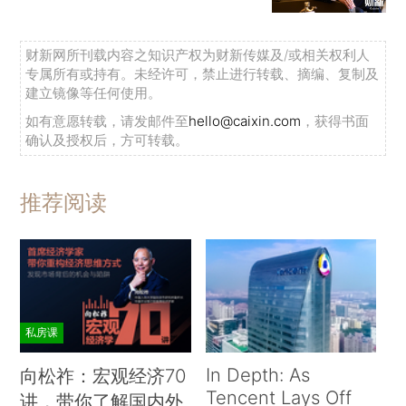
财新网所刊载内容之知识产权为财新传媒及/或相关权利人
专属所有或持有。未经许可，禁止进行转载、摘编、复制及
建立镜像等任何使用。
如有意愿转载，请发邮件至
hello@caixin.com
，获得书面
确认及授权后，方可转载。
推荐阅读
私房课
In Depth: As
向松祚：宏观经济70
Tencent Lays Off
讲，带你了解国内外