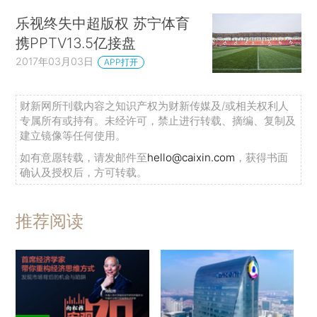
乐视终失中超版权 苏宁体育
携PPTV13.5亿接盘
2017年03月03日
APP打开
财新网所刊载内容之知识产权为财新传媒及/或相关权利人
专属所有或持有。未经许可，禁止进行转载、摘编、复制及
建立镜像等任何使用。
如有意愿转载，请发邮件至
hello@caixin.com
，获得书面
确认及授权后，方可转载。
推荐阅读