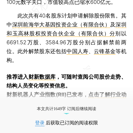
100元数字关口，市值较高点已缩水600亿元。
此次共有40名股东计划申请解除股份限售。其
中
深圳前海华大基因投资企业（有限合伙）
及
深圳
和玉高林股权投资合伙企业（有限合伙）分
别以
6691.52万股、3584.96万股分别占据解禁前两
位。此外解禁股东还包括
中国人寿
、
云锋基金
等机
构。
推荐进入
财新数据库
，可随时查阅公司股价走势、
结构人员变化等投资信息。
财新机器人产业指数(RII)已发布，
点击了解行业动
态
本文共计1649字 订阅后继续阅读
登录
后获取已订阅的阅读权限