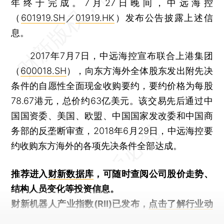
年终于完成。7月27日晚间，中远海控
（
601919.SH
／
01919.HK
）发布公告披露上述信
息。
2017年7月7日，中远海控宣布联合上港集团
（
600018.SH
），向东方海外全体股东发出附先决
条件的自愿性全面现金收购要约，要约价格为每股
78.67港元，总价约63亿美元。该交易先后通过中
国国资委、美国、欧盟、中国国家发改委和中国商
务部的反垄断审查，2018年6月29日，中远海控要
约收购东方海外的各项先决条件全部达成。
推荐进入
财新数据库
，可随时查阅公司股价走势、
结构人员变化等投资信息。
财新机器人产业指数(RII)已发布，
点击了解行业动
态