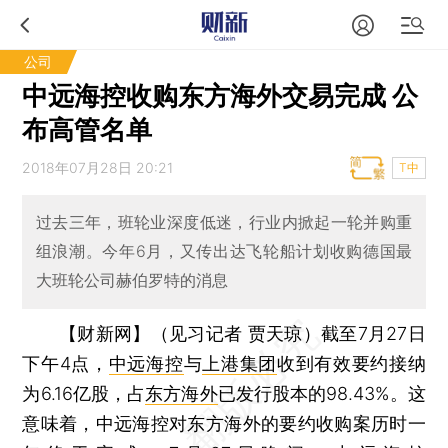
公司
中远海控收购东方海外交易完成 公
布高管名单
2018年07月28日 20:21
T中
过去三年，班轮业深度低迷，行业内掀起一轮并购重
组浪潮。今年6月，又传出达飞轮船计划收购德国最
大班轮公司赫伯罗特的消息
【财新网】（见习记者 贾天琼）
截至7月27日
下午4点，
中远海控
与
上港集团
收到有效要约接纳
为6.16亿股，占
东方海外
已发行股本的98.43%。这
意味着，中远海控对东方海外的要约收购案历时一