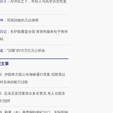
街头抗争将教
128毫米 紧急转移近
背后：太空垃圾与
枪杀8人
分子
：
AI冲击之下，年轻人与高学历女性更
台
4000人
SpaceX的万亿帝国
民涌入西
坤
：
耳闻目睹的几位律师
日记
：
长护险覆盖全国 筹资和服务给予将持
进第四届链博
【商旅对话】华住集团
码
技“链”接产
【特别呈现】寻找100种
CFO：不靠规模取胜，华
【特别呈
有意思的生活方式·第三对
住三大增长引擎是什么？
有意思的
波
：
“沉睡”的10万亿元公积金
新文章
2
伊朗单方面公布海峡通行草案 拟禁美以
对实体的船只过航
6
足浴店卖淫案牵出多名警员 有人当股东
打招呼
09
刚果（金）再禁铜钴精矿出口，实际影响