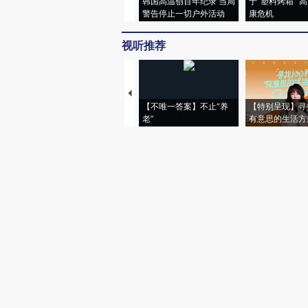
韩国高温创百年纪录 当局
于“塑料烤箱” 
警告停止一切户外活动
康危机
视听推荐
【不唯一答案】不止“养
【特别呈现】寻
老”
有意思的生活方