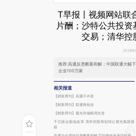
T早报丨视频网站联
片酬；沙特公共投资
交易；清华控
2018年
推荐:高通反垄断案和解；中国联通大幅下
企业100万家
相关报道
【财新周刊】高通不许卖
【财新周刊】联通再创业
【财新周刊】紫光存储棋局生变
千亿校企面临改革 清华控股筹划转让紫光集团股
权
高通与台湾就反垄断案和解 罚款降低并承诺投资