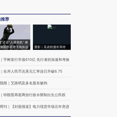
辑推荐
侵”还是“人道危机” 难
撕裂西班牙飞地休达
显影｜瓜农的漫长等待
｜
宇树发行市值610亿 先行者的加速和考验
｜
在岸人民币兑美元汇率连日升破6.75
我闻
｜
艾路明及多名股东被拘
｜
特朗普再签两份行政令限制出生公民权
周刊
｜
【封面报道】电力现货市场元年突进