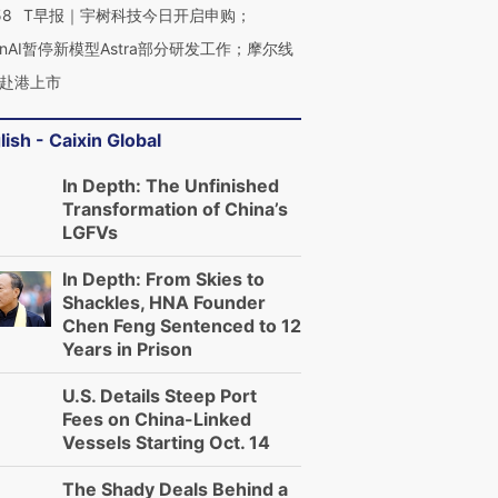
58
T早报｜宇树科技今日开启申购；
enAI暂停新模型Astra部分研发工作；摩尔线
赴港上市
lish - Caixin Global
In Depth: The Unfinished
Transformation of China’s
LGFVs
In Depth: From Skies to
Shackles, HNA Founder
Chen Feng Sentenced to 12
Years in Prison
U.S. Details Steep Port
Fees on China-Linked
Vessels Starting Oct. 14
The Shady Deals Behind a