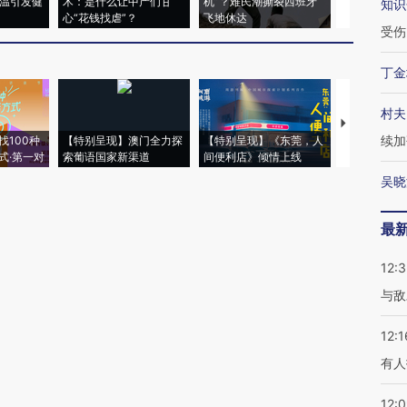
高温引发健
术：是什么让中产们甘
机”？难民潮撕裂西班牙
度Z世代 用
知识
心“花钱找虐”？
飞地休达
育部长拱下
受伤
丁金
村夫
【推广】走
续加
找100种
【特别呈现】澳门全力探
【特别呈现】《东莞，人
会，让数智科
式·第一对
索葡语国家新渠道
间便利店》倾情上线
业
吴晓
最
12:3
与敌
12:1
有人
12: