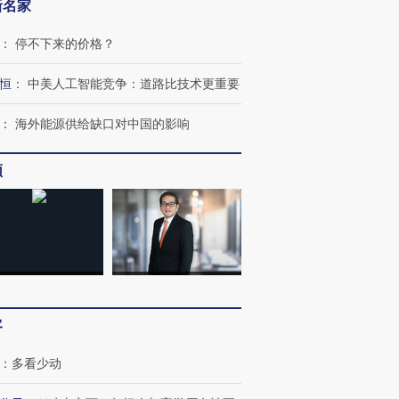
新名家
：
停不下来的价格？
恒
：
中美人工智能竞争：道路比技术更重要
：
海外能源供给缺口对中国的影响
频
客
：
多看少动
“蟑螂”的印
湖北宜昌局部短时降雨
视线｜火箭残骸撞月球的
一周天下