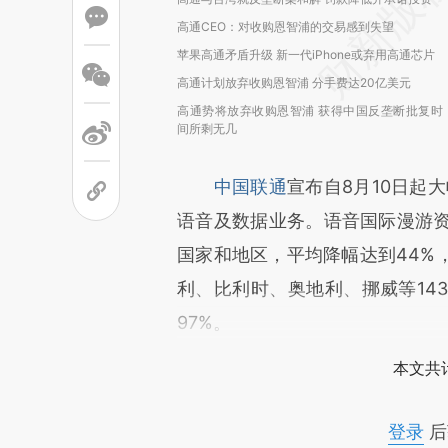
高通CEO：对收购恩智浦的交易感到失望
苹果高通矛盾升级 新一代iPhone或弃用高通芯片
高通计划放弃收购恩智浦 分手费达20亿美元
高通势将放弃收购恩智浦 获得中国反垄断批复时
间所剩无几
中国联通
宣布自8月10日起
语音及数据业务。语音国际漫游资
国家和地区，平均降幅达到44%
利、比利时、奥地利、挪威等14
97%。
本文共计
登录
后