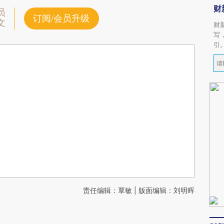
财
员
订阅/会员升级
文
财
写
引
责任编辑：覃敏 | 版面编辑：刘明晖