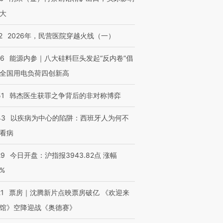
大
2
2026年，民营医院穿越火线（一）
06
能源内参｜八大硅料巨头发起“反内卷”倡
全国用电负荷四创新高
51
韩杰医生获罪之争背后的非对称博弈
43
以疾病为中心的陷阱：西班牙人为何不
看病
29
今日开盘：沪指报3943.82点 涨幅
0%
21
票房｜沈腾新片点映票房破亿 《欢迎来
馆》空降迎战《奥德赛》