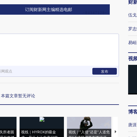
财
订阅财新网主编精选电邮
伍戈
罗志
易峘
视
新网观点
发布
本篇文章暂无评论
博
唐涯
失所者困
视线｜HYROX的吸金
视线｜“入侵”还是“人道危
视线｜被称为