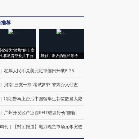
辑推荐
|被称为“蟑螂”的印度
代 将教育部长拱下台
显影｜瓜农的漫长等待
｜
在岸人民币兑美元汇率连日升破6.75
｜
河南“三支一扶”考试舞弊 警方介入侦查
｜
特朗普再上台后中国留学生获签数量大减
｜
广州开发区产业园REIT较发行价“腰斩”
周刊
｜
【封面报道】电力现货市场元年突进