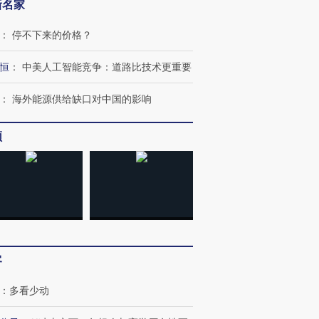
新名家
：
停不下来的价格？
恒
：
中美人工智能竞争：道路比技术更重要
：
海外能源供给缺口对中国的影响
频
跨国走私7万
视线｜HYROX的吸金
视线｜被
检体内含3种
术：是什么让中产们甘
泽连斯基密集出访美英 索
度Z世代
心“花钱找虐”？
要防空导弹“救急”
育部长拱
客
：
多看少动