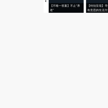
【不唯一答案】不止“养
【特别呈现】寻
老”
有意思的生活方