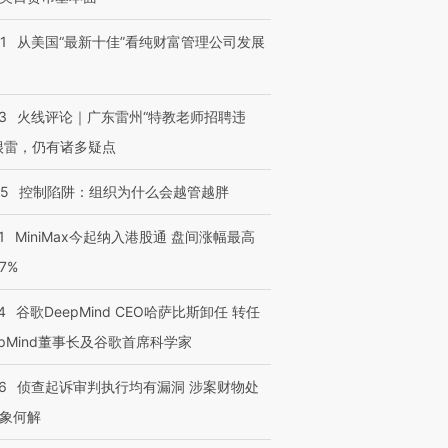
1
从美国“最新十佳”看纯财富管理公司发展
3
火线评论｜广东雷州“特教老师招聘违
很雷，仍有诸多疑点
05
控制陷阱：组织为什么会越管越胖
1
MiniMax今起纳入港股通 盘间涨幅最高
77%
4
谷歌DeepMind CEO哈萨比斯卸任 转任
epMind董事长及谷歌首席科学家
6
侦查起诉审判执行均有漏洞 涉案财物处
象何解