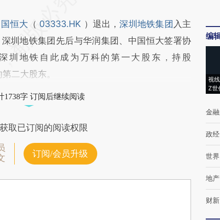
中国恒大
（
03333.HK
）退出，
深圳地铁集团
入主
编
9日，深圳地铁集团先后与华润集团、中国恒大签署协
深圳地铁自此成为万科的第一大股东，持股
科的第二大股东。
视线
Z世
1738字 订阅后继续阅读
金融
获取已订阅的阅读权限
政经
员
订阅/会员升级
世界
文
地产
财新