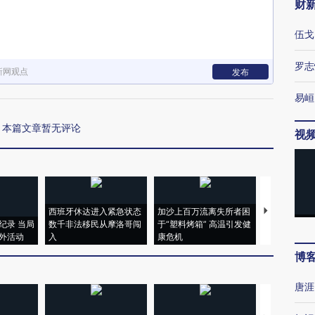
财
伍戈
罗志
新网观点
发布
易峘
本篇文章暂无评论
视
西班牙休达进入紧急状态
加沙上百万流离失所者困
马航飞行员
纪录 当局
数千非法移民从摩洛哥闯
于“塑料烤箱” 高温引发健
粒摇头丸 尿
外活动
入
康危机
毒品
博
唐涯