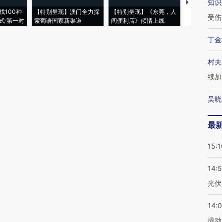
知识
【推广】走
找100种
【特别呈现】澳门全力探
【特别呈现】《东莞，人
会，让数智科
受伤
式·第一对
索葡语国家新渠道
间便利店》倾情上线
业
丁金
村夫
续加
吴晓
最
15:1
14:
光伏
14:
撬动