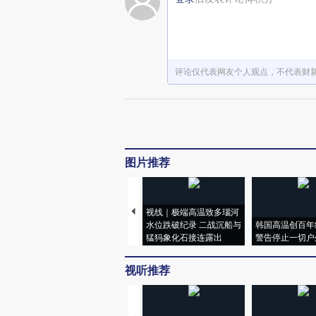
评论仅代表网友个人观点，不代表财
图片推荐
视线｜极端高温致多瑙河
水位跌破纪录 二战沉船与
韩国高温创百年
猛犸象化石接连露出
警告停止一切户
视听推荐