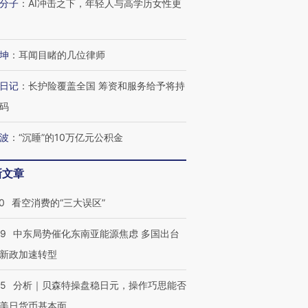
分子
：
AI冲击之下，年轻人与高学历女性更
进第四届链博
【商旅对话】华住集团
技“链”接产
【特别呈现】寻找100种
CFO：不靠规模取胜，华
【特别呈
有意思的生活方式·第三对
住三大增长引擎是什么？
有意思的
坤
：
耳闻目睹的几位律师
日记
：
长护险覆盖全国 筹资和服务给予将持
码
波
：
“沉睡”的10万亿元公积金
新文章
0
看空消费的“三大误区”
59
中东局势催化东南亚能源焦虑 多国出台
新政加速转型
05
分析｜贝森特操盘稳日元，操作巧思能否
美日货币基本面