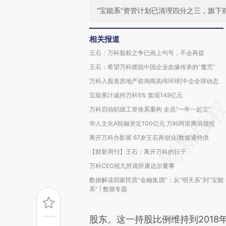
“宝能系”资管计划已清理四分之三，旗
相关报道
王石：万科股权之争已画上句号，不会再提
王石：希望万科摆脱中国企业血缘传承的“魔咒”
万科入股美房地产咨询商高纬环球|中企全球动态
宝能累计减持万科5% 套现149亿元
万科启动职级工资体系重构 全员“一年一起立”
华人文化A轮融资近100亿元 万科阿里腾讯领投
离开万科办影展 67岁王石再创业|数据通特供
【财新周刊】王石：离开万科的日子
万科CEO祝九胜请辞康达尔董事
数据解读四家民营“金融集团”：从“明天系”到“宝能
系” | 数据专题
股东。这一持股比例维持到2018