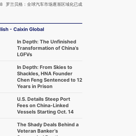
58
罗兰贝格：全球汽车市场逐渐区域化已成
lish - Caixin Global
In Depth: The Unfinished
Transformation of China’s
LGFVs
In Depth: From Skies to
Shackles, HNA Founder
Chen Feng Sentenced to 12
Years in Prison
U.S. Details Steep Port
Fees on China-Linked
Vessels Starting Oct. 14
The Shady Deals Behind a
Veteran Banker’s