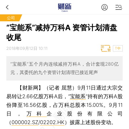
公司
“宝能系”减持万科A 资管计划清盘
收尾
2018年09月12日 10:11
T中
“宝能系”五个月内连续减持万科A，合计套现280亿
元，其委托的九个资管计划清理已接近尾声
【财新网】（记者 屈慧）
9月11日通过大宗交
易转让2.66亿股万科A后，“
宝能系
”持有的万科A股
份降至16.56亿股，占万科总股本15.00%。9月11
日，
万科
企业股份有限公司
（
000002.SZ
/
02202.HK
）披露上述股份变动。