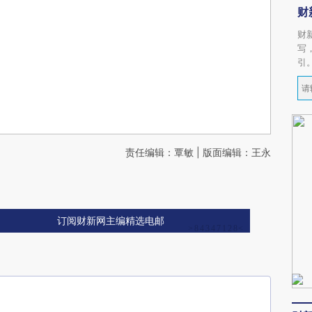
财
财
写
引
责任编辑：覃敏 | 版面编辑：王永
订阅财新网主编精选电邮