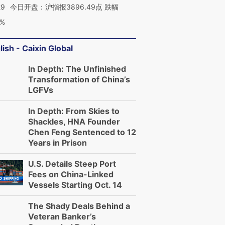
29
今日开盘：沪指报3896.49点 跌幅
0%
lish - Caixin Global
In Depth: The Unfinished
Transformation of China’s
LGFVs
In Depth: From Skies to
Shackles, HNA Founder
Chen Feng Sentenced to 12
Years in Prison
U.S. Details Steep Port
Fees on China-Linked
Vessels Starting Oct. 14
The Shady Deals Behind a
Veteran Banker’s