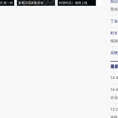
知识
式·第一对
索葡语国家新渠道
间便利店》倾情上线
业
受伤
丁金
村夫
续加
吴晓
最
14:
14:
企业
13:
央政