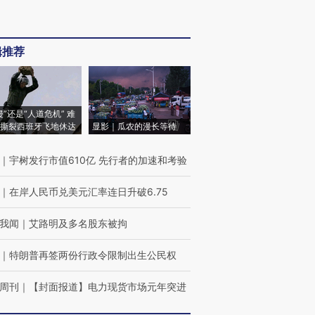
辑推荐
侵”还是“人道危机” 难
撕裂西班牙飞地休达
显影｜瓜农的漫长等待
｜
宇树发行市值610亿 先行者的加速和考验
｜
在岸人民币兑美元汇率连日升破6.75
我闻
｜
艾路明及多名股东被拘
｜
特朗普再签两份行政令限制出生公民权
周刊
｜
【封面报道】电力现货市场元年突进