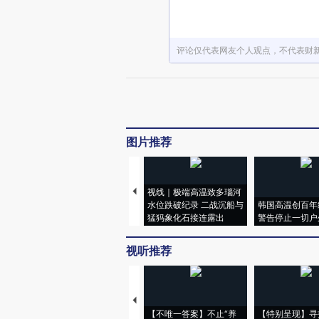
评论仅代表网友个人观点，不代表财
图片推荐
视线｜极端高温致多瑙河
水位跌破纪录 二战沉船与
韩国高温创百年
猛犸象化石接连露出
警告停止一切户
视听推荐
【不唯一答案】不止“养
【特别呈现】寻