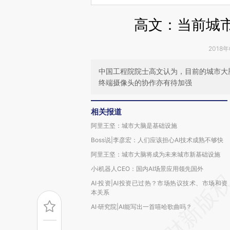
高文：当前城市
2018年
中国工程院院士高文认为，目前的城市大
终端摄像头的协作亦有待加强
相关报道
阿里王坚：城市大脑是基础设施
Boss说|李彦宏：人们应该担心AI技术成熟不够快
阿里王坚：城市大脑将成为未来城市新基础设施
小i机器人CEO：国内AI场景应用领先国外
AI·投资|AI投资已过热？市场热议技术、市场和资
本关系
AI·研究院|AI能写出一首嘻哈歌曲吗？