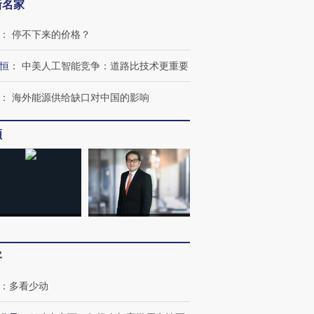
新名家
：
停不下来的价格？
恒
：
中美人工智能竞争：道路比技术更重要
：
海外能源供给缺口对中国的影响
频
OX的吸金
马航飞行员跨国走私7万
视线｜被称为“蟑螂”的印
让中产们甘
粒摇头丸 尿检体内含3种
度Z世代 用街头抗争将教
秘鲁纳斯
”？
毒品
育部长拱下台
13人遇难
客
：
多看少动
进第四届链博
【商旅对话】华住集团
技“链”接产
【特别呈现】寻找100种
CFO：不靠规模取胜，华
【特别呈