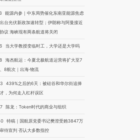
3
能源内参｜中东局势催化东南亚能源焦虑
出台光伏新政加速转型；伊朗称与阿曼接近
协议 海峡现有两条航道将关闭
6
当大学教授变临时工，大学还是大学吗
8
海杰航运：今夏北极航道运营将扩大至7
、8航次｜出海·物流
53
439%之后的6天：被硅谷和华尔街追捧
才，为何走入杠杆误区
07
陈龙：Token时代的商业与组织
50
特稿｜国航原党委书记樊澄受贿3847万
审待宣判 否认大多数指控