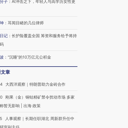
分子
：
AI冲击之下，年轻人与高学历女性更
有意思的生活方式·第三对
住三大增长引擎是什么？
有意思的
坤
：
耳闻目睹的几位律师
日记
：
长护险覆盖全国 筹资和服务给予将持
码
波
：
“沉睡”的10万亿元公积金
新文章
44
大西洋观察｜特朗普助力金砖合作
40
刚果（金）铜钴精矿禁令扰动市场 多家
称暂无影响 | 出海·政策
25
人事观察｜长期任职湖北 周新群升任中
研室副主任