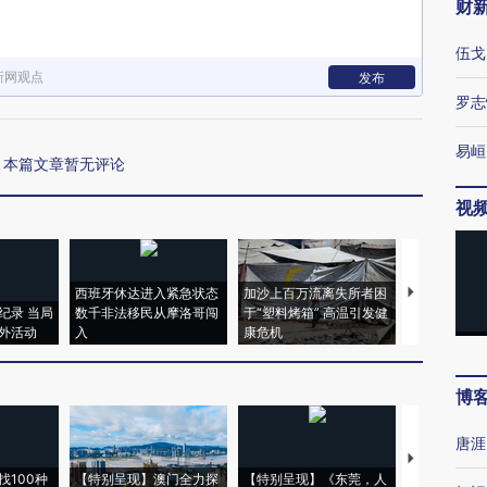
财
伍戈
新网观点
发布
罗志
易峘
本篇文章暂无评论
视
西班牙休达进入紧急状态
加沙上百万流离失所者困
视线｜HYR
纪录 当局
数千非法移民从摩洛哥闯
于“塑料烤箱” 高温引发健
术：是什么
外活动
入
康危机
心“花钱找虐
博
唐涯
【推广】走
找100种
【特别呈现】澳门全力探
【特别呈现】《东莞，人
会，让数智科