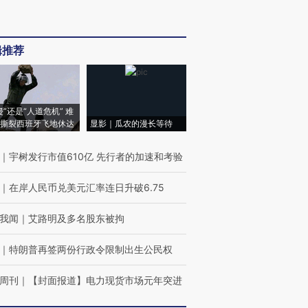
辑推荐
侵”还是“人道危机” 难
撕裂西班牙飞地休达
显影｜瓜农的漫长等待
｜
宇树发行市值610亿 先行者的加速和考验
｜
在岸人民币兑美元汇率连日升破6.75
我闻
｜
艾路明及多名股东被拘
｜
特朗普再签两份行政令限制出生公民权
周刊
｜
【封面报道】电力现货市场元年突进