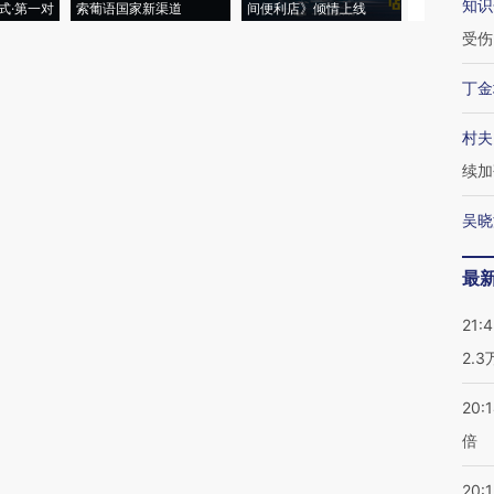
知识
式·第一对
索葡语国家新渠道
间便利店》倾情上线
业
受伤
丁金
村夫
续加
吴晓
最
21:
2.
20:
倍
20:1