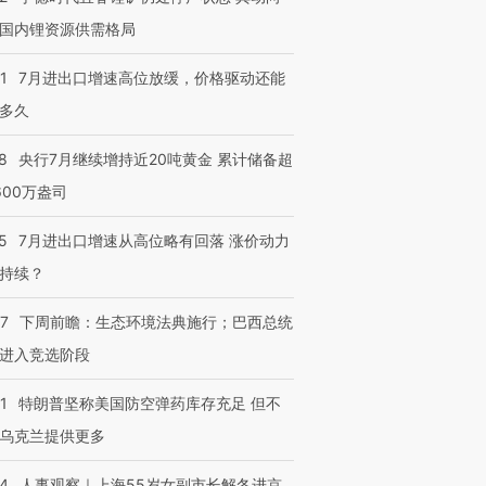
国内锂资源供需格局
1
7月进出口增速高位放缓，价格驱动还能
多久
8
央行7月继续增持近20吨黄金 累计储备超
600万盎司
5
7月进出口增速从高位略有回落 涨价动力
持续？
07
下周前瞻：生态环境法典施行；巴西总统
进入竞选阶段
1
特朗普坚称美国防空弹药库存充足 但不
乌克兰提供更多
24
人事观察｜上海55岁女副市长解冬进京