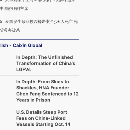
中国侨联副主席
45
泰国发生致命校园枪击案至少6人死亡 枪
父母亦被杀
lish - Caixin Global
In Depth: The Unfinished
Transformation of China’s
LGFVs
In Depth: From Skies to
Shackles, HNA Founder
Chen Feng Sentenced to 12
Years in Prison
U.S. Details Steep Port
Fees on China-Linked
Vessels Starting Oct. 14