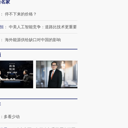
新名家
：
停不下来的价格？
恒
：
中美人工智能竞争：道路比技术更重要
：
海外能源供给缺口对中国的影响
频
跨国走私7万
视线｜被称为“蟑螂”的印
视线｜“入侵”还是“人道危
检体内含3种
度Z世代 用街头抗争将教
机”？难民潮撕裂西班牙
秘鲁纳斯
育部长拱下台
飞地休达
13人遇难
客
：
多看少动
进第四届链博
【商旅对话】华住集团
技“链”接产
【特别呈现】寻找100种
CFO：不靠规模取胜，华
【特别呈