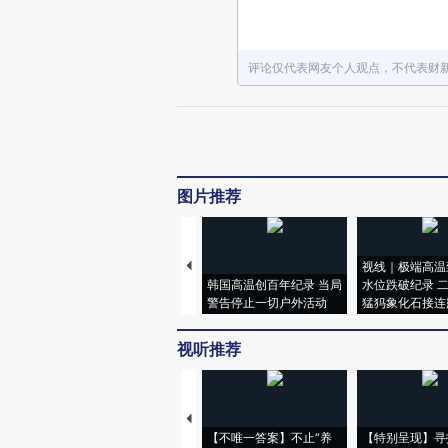
评论仅代表网友个人观点，不代表财
图片推荐
视线｜极端高温
韩国高温创百年纪录 当局
水位跌破纪录 
警告停止一切户外活动
猛犸象化石接连
视听推荐
【不唯一答案】不止“养
【特别呈现】寻