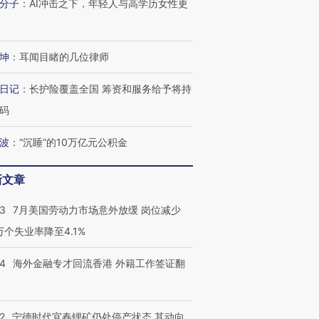
分子
：
AI冲击之下，年轻人与高学历女性更
有意思的生活方式·第三对
住三大增长引擎是什么？
有意思的
坤
：
耳闻目睹的几位律师
日记
：
长护险覆盖全国 筹资和服务给予将持
码
波
：
“沉睡”的10万亿元公积金
新文章
43
7月美国劳动力市场意外放缓 岗位减少
3万个失业率降至4.1%
14
海外金融专才回流香港 外籍工作签证翻
2
宁德时代宜春锂矿仍处停产状态 其动向