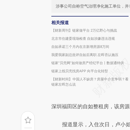
涉事公司自称空气治理净化施工单位，并
相关报道
【财新周刊】链家做平台 2万亿野心与挑战
北京市住建委现场检查 自如涉嫌违法违规
自如承诺三个月内在京新增房源8万间
我爱我家副总批评自如后离职 左晖否认施压
链家“贝壳网”如何做房产经纪平台丨数据通特供
链家上线贝壳找房APP 向平台化转型
【财新时间】中国人不缺房？房屋中介竞争弱？看
链家左晖怎么说
深圳福田区的自如整租房，该房源
报道显示，入住次日，卢小姐