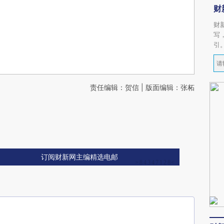
财
财
写
引
责任编辑：贺信 | 版面编辑：张柘
订阅财新网主编精选电邮