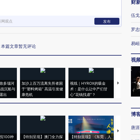
财
伍戈
新网观点
发布
罗志
易峘
本篇文章暂无评论
视
致多瑙河
加沙上百万流离失所者困
视线｜HYROX的吸金
马航飞行员
二战沉船与
于“塑料烤箱” 高温引发健
术：是什么让中产们甘
粒摇头丸 尿
露出
康危机
心“花钱找虐”？
毒品
博
唐涯
【推广】走
找100种
【特别呈现】澳门全力探
【特别呈现】《东莞，人
会，让数智科