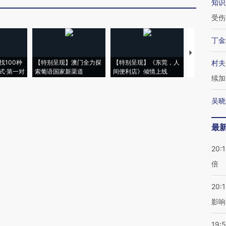
知识
受伤
丁金
【推广】走
找100种
【特别呈现】澳门全力探
【特别呈现】《东莞，人
会，让数智科
村夫
式·第一对
索葡语国家新渠道
间便利店》倾情上线
业
续加
吴晓
最
20:
倍
20:1
影响
19:5