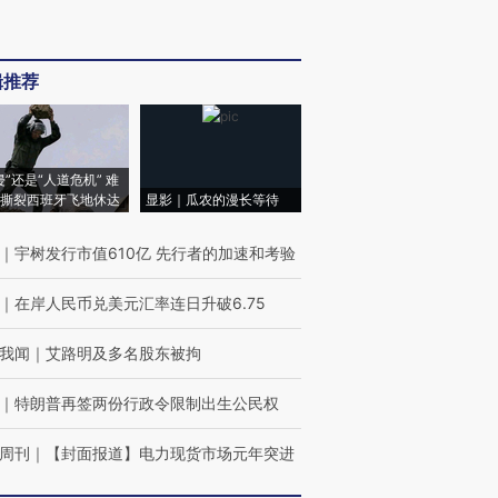
辑推荐
侵”还是“人道危机” 难
撕裂西班牙飞地休达
显影｜瓜农的漫长等待
｜
宇树发行市值610亿 先行者的加速和考验
｜
在岸人民币兑美元汇率连日升破6.75
我闻
｜
艾路明及多名股东被拘
｜
特朗普再签两份行政令限制出生公民权
周刊
｜
【封面报道】电力现货市场元年突进