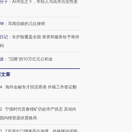
分子
：
AI冲击之下，年轻人与高学历女性更
坤
：
耳闻目睹的几位律师
进第四届链博
【商旅对话】华住集团
技“链”接产
日记
：
长护险覆盖全国 筹资和服务给予将持
【特别呈现】寻找100种
CFO：不靠规模取胜，华
【特别呈
有意思的生活方式·第三对
住三大增长引擎是什么？
有意思的
码
波
：
“沉睡”的10万亿元公积金
新文章
14
海外金融专才回流香港 外籍工作签证翻
2
宁德时代宜春锂矿仍处停产状态 其动向
国内锂资源供需格局
1
7月进出口增速高位放缓，价格驱动还能