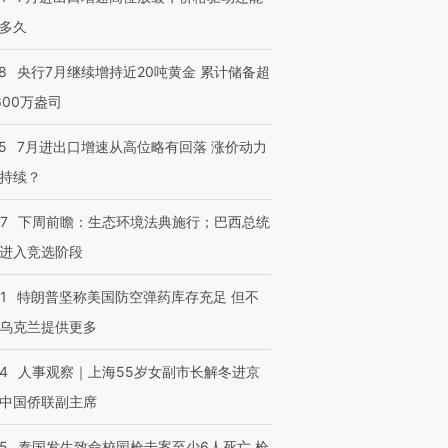
多久
8
央行7月继续增持近20吨黄金 累计储备超
600万盎司
5
7月进出口增速从高位略有回落 涨价动力
持续？
07
下周前瞻：生态环境法典施行；巴西总统
进入竞选阶段
1
特朗普坚称美国防空弹药库存充足 但不
乌克兰提供更多
24
人事观察｜上海55岁女副市长解冬进京
中国侨联副主席
45
泰国发生致命校园枪击案至少6人死亡 枪