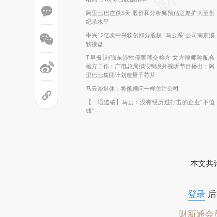
阿里巴巴连跌5天 股价和分析师预估之差扩大至创
纪录水平
中兴12亿卖中兴软创部分股权 “马云系”公司南京溪
软接盘
T早报|刘强东涉性侵案移交检方 女方律师称配合
检方工作；广电总局拟限制境外视听节目播出；阿
里巴巴集团计划造量子芯片
马云谈退休：将像顾问一样关注公司
【一语道破】马云：没有经历过打击的企业“不值
钱”
本文共计
登录
后
财新通会