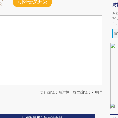
订阅/会员升级
文
财
财
写
引
责任编辑：屈运栩 | 版面编辑：刘明晖