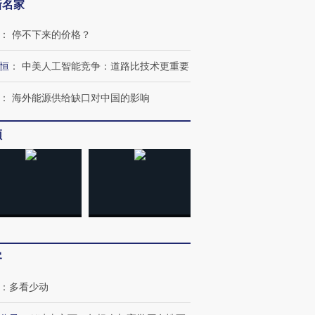
新名家
：
停不下来的价格？
恒
：
中美人工智能竞争：道路比技术更重要
：
海外能源供给缺口对中国的影响
频
客
跨国走私7万
视线｜被称为“蟑螂”的印
视线｜“入侵”还是“人道危
：
多看少动
检体内含3种
度Z世代 用街头抗争将教
机”？难民潮撕裂西班牙
秘鲁纳斯
育部长拱下台
飞地休达
13人遇难