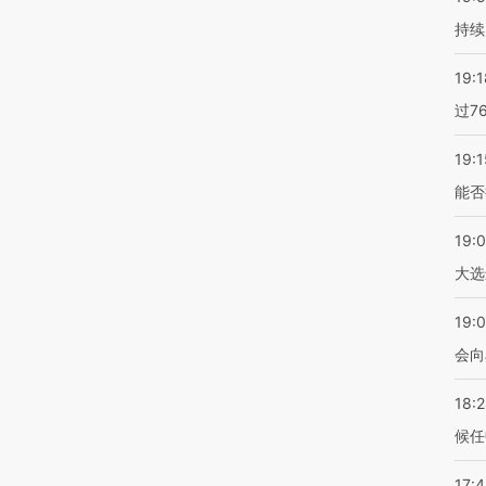
持续
19:1
过7
19:1
能否
19:
大选
19:0
会向
18:
候任
17: