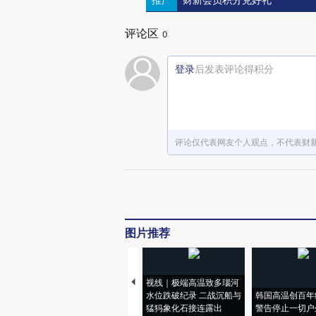
财新会员积分兑好礼
评论区
0
登录
后发表评论得积分
评论仅代表网友个人观点，不代表财
图片推荐
视线｜极端高温致多瑙河
水位跌破纪录 二战沉船与
韩国高温创百年
猛犸象化石接连露出
警告停止一切户