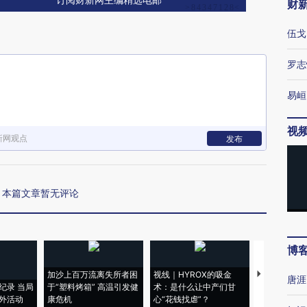
订阅财新网主编精选电邮
财
伍戈
罗志
易峘
视
新网观点
发布
本篇文章暂无评论
博
加沙上百万流离失所者困
视线｜HYROX的吸金
马航飞行员
唐涯
纪录 当局
于“塑料烤箱” 高温引发健
术：是什么让中产们甘
粒摇头丸 尿
外活动
康危机
心“花钱找虐”？
毒品