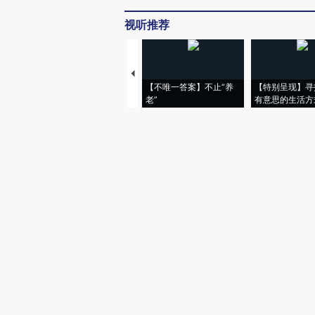
视听推荐
【不唯一答案】不止“养
【特别呈现】寻
老”
有意思的生活方