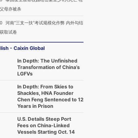
父母亦被杀
40
河南“三支一扶”考试规模化作弊 内外勾结
获取试卷
lish - Caixin Global
In Depth: The Unfinished
Transformation of China’s
LGFVs
In Depth: From Skies to
Shackles, HNA Founder
Chen Feng Sentenced to 12
Years in Prison
U.S. Details Steep Port
Fees on China-Linked
Vessels Starting Oct. 14