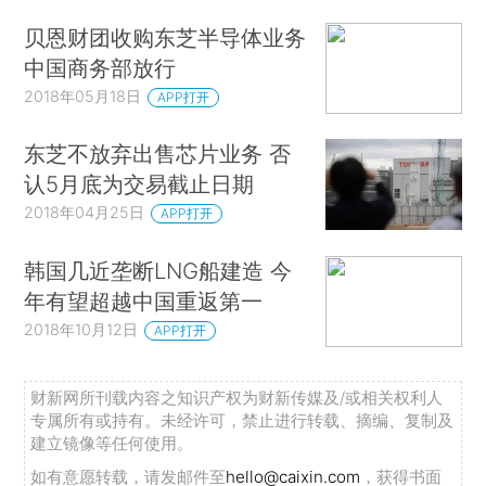
贝恩财团收购东芝半导体业务
中国商务部放行
2018年05月18日
APP打开
东芝不放弃出售芯片业务 否
认5月底为交易截止日期
2018年04月25日
APP打开
韩国几近垄断LNG船建造 今
年有望超越中国重返第一
2018年10月12日
APP打开
财新网所刊载内容之知识产权为财新传媒及/或相关权利人
专属所有或持有。未经许可，禁止进行转载、摘编、复制及
建立镜像等任何使用。
如有意愿转载，请发邮件至
hello@caixin.com
，获得书面