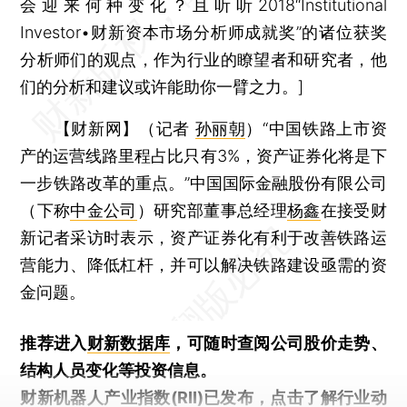
会迎来何种变化？且听听2018“Institutional
Investor•财新资本市场分析师成就奖”的诸位获奖
分析师们的观点，作为行业的瞭望者和研究者，他
们的分析和建议或许能助你一臂之力。]
【财新网】（记者
孙丽朝
）
“中国铁路上市资
产的运营线路里程占比只有3%，资产证券化将是下
一步铁路改革的重点。”中国国际金融股份有限公司
（下称
中金公司
）研究部董事总经理
杨鑫
在接受财
新记者采访时表示，资产证券化有利于改善铁路运
营能力、降低杠杆，并可以解决铁路建设亟需的资
金问题。
推荐进入
财新数据库
，可随时查阅公司股价走势、
结构人员变化等投资信息。
财新机器人产业指数(RII)已发布，
点击了解行业动