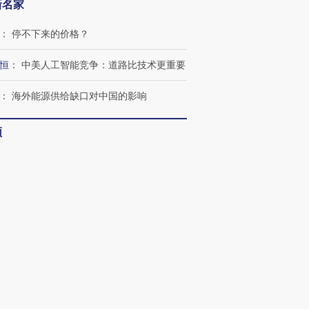
新名家
让中产们甘
粒摇头丸 尿检体内含3种
度Z世代 用街头抗争将教
秘鲁纳斯
”？
毒品
育部长拱下台
13人遇难
：
停不下来的价格？
恒
：
中美人工智能竞争：道路比技术更重要
：
海外能源供给缺口对中国的影响
进第四届链博
【商旅对话】华住集团
技“链”接产
【特别呈现】寻找100种
CFO：不靠规模取胜，华
【特别呈
有意思的生活方式·第三对
住三大增长引擎是什么？
有意思的
频
客
：
多看少动