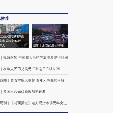
辑推荐
宜昌局部短时降雨
8毫米 紧急转移近
00人
显影｜瓜农的漫长等待
｜
规避封锁 中国超大油轮停靠埃及绕行非洲
｜
在岸人民币兑美元汇率连日升破6.75
我闻
｜
资管掌舵人更替 百年人寿僵局何解
｜
多国出台光伏新政加速转型
周刊
｜
【封面报道】电力现货市场元年突进