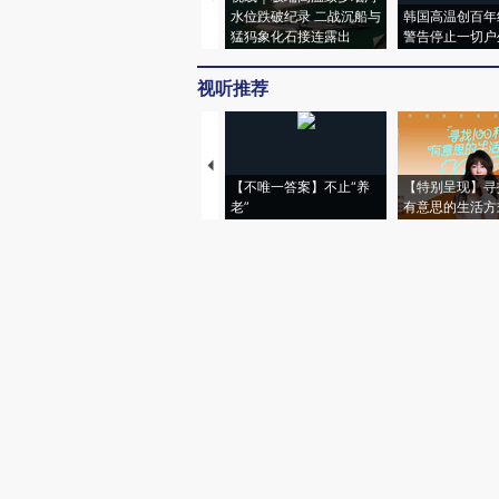
水位跌破纪录 二战沉船与
韩国高温创百年
猛犸象化石接连露出
警告停止一切户
视听推荐
【不唯一答案】不止“养
【特别呈现】寻
老”
有意思的生活方