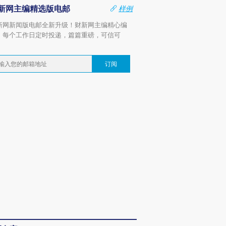
新网主编精选版电邮
样例
新网新闻版电邮全新升级！财新网主编精心编
，每个工作日定时投递，篇篇重磅，可信可
。
订阅
OX的吸金
马航飞行员跨国走私7万
视线｜被称为“蟑螂”的印