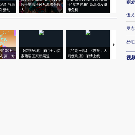
财
纪录 当局
数千非法移民从摩洛哥闯
于“塑料烤箱” 高温引发健
术：是什么
外活动
入
康危机
心“花钱找虐
伍戈
罗志
易峘
【推广】走
找100种
【特别呈现】澳门全力探
【特别呈现】《东莞，人
会，让数智科
式·第一对
索葡语国家新渠道
间便利店》倾情上线
业
视
博
唐涯