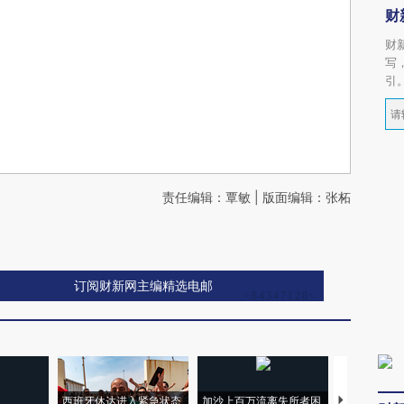
财
财
写
引
责任编辑：覃敏 | 版面编辑：张柘
订阅财新网主编精选电邮
西班牙休达进入紧急状态
加沙上百万流离失所者困
视线｜HYR