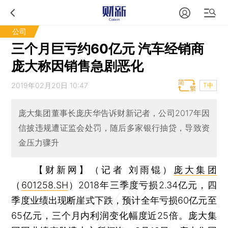
公司
三个月巨亏约60亿元 汽车经销商
庞大称因销售急剧恶化
2019年02月20日 10:47
T中
庞大集团董事长庞庆华告诉财新记者，公司2017年因
信披违规遭证监会处罚，随后多家银行抽贷，导致资
金压力骤升
【财新网】（记者 刘雨锟）
庞大集团
（
601258.SH
）2018年三季度亏损2.34亿元，四
季度业绩出现断崖式下跌，预计全年亏损60亿元至
65亿元，三个月内利润变化幅度近25倍。庞大集