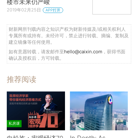
楼市未来仍严峻
2019年02月25日
APP打开
财新网所刊载内容之知识产权为财新传媒及/或相关权利人
专属所有或持有。未经许可，禁止进行转载、摘编、复制及
建立镜像等任何使用。
如有意愿转载，请发邮件至
hello@caixin.com
，获得书面
确认及授权后，方可转载。
推荐阅读
私房课
In Depth: As