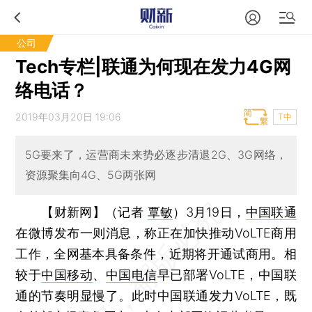
公司
Tech专栏|联通为何现在发力4G网
络电话？
2019年03月20日 19:06
T中
5G要来了，运营商未来势必逐步清退2G、3G网络，
资源聚集向4G、5G两张网
【财新网】（记者
覃敏
）
3月19日，
中国联通
在微博发布一则消息，称正在加快推动VoLTE商用
工作，全网基本具备条件，近期将开通试商用。相
较于
中国移动
、
中国电信
早已部署VoLTE，中国联
通的节奏明显慢了。此时中国联通发力VoLTE，既