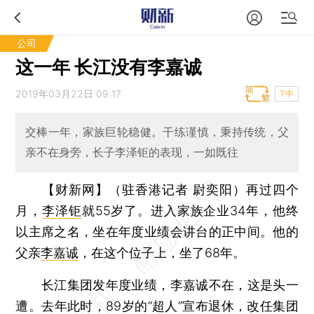
公司
这一年 长江没有李嘉诚
2019年03月22日 09:17
T中
交棒一年，家族巨轮稳健。干练谨慎，秉持传统，父
亲不在身旁，长子李泽钜的表现，一如既往
【财新网】（驻香港记者 尉奕阳）
再过四个
月，
李泽钜
就55岁了。进入家族企业34年，他终
以主席之名，坐在年度业绩会讲台的正中间。他的
父亲
李嘉诚
，在这个位子上，坐了68年。
长江集团发年度业绩，李嘉诚不在，这是头一
遭。去年此时，89岁的“超人”宣布退休，改任集团