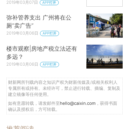
2019年03月07日
APP打开
弥补管养支出 广州将在公
厕“卖广告”
2019年03月06日
APP打开
楼市观察|房地产税立法还有
多远？
2019年03月06日
APP打开
财新网所刊载内容之知识产权为财新传媒及/或相关权利人
专属所有或持有。未经许可，禁止进行转载、摘编、复制及
建立镜像等任何使用。
如有意愿转载，请发邮件至
hello@caixin.com
，获得书面
确认及授权后，方可转载。
推荐阅读