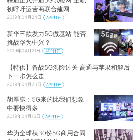
联通正式开通5G试验网 王晓
初呼吁运营商联合建网
2019年04月24日
APP打开
新华三欲发力5G微基站 能否
挑战华为中兴？
2019年04月21日
APP打开
【特供】备战5G涉险过关 高通与苹果和解后
下一步怎么走
2019年04月20日
APP打开
胡厚崑：5G来的比我们想象
中要快得多
2019年04月16日
APP打开
华为全球获30份5G商用合同