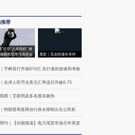
辑推荐
侵”还是“人道危机” 难
撕裂西班牙飞地休达
显影｜瓜农的漫长等待
｜
宇树发行市值610亿 先行者的加速和考验
｜
在岸人民币兑美元汇率连日升破6.75
我闻
｜
艾路明及多名股东被拘
｜
特朗普再签两份行政令限制出生公民权
周刊
｜
【封面报道】电力现货市场元年突进