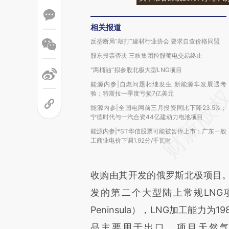
相关报道
反垄断局“敲打”建材行业协会 要求自查价格同盟
股东投票否决 三峡集团控股葡电交易终止
“两桶油”拟参股北极大型LNG项目
能源内参|自燃问题相继发生 新能源车发展遇考
验；特斯拉一季度亏损7亿美元
能源内参|全国电网前三月投资同比下降23.5%；
宁德时代与一汽合资44亿建动力电池项目
能源内参|*ST华信股票可能被暂停上市；广东一般
工商业电价下调1.92分/千瓦时
收购由其开发的俄罗斯北极项目。
发的第二个大型陆上常规LNG
Peninsula），LNG加工能力
品主要用于出口。项目天然气资源