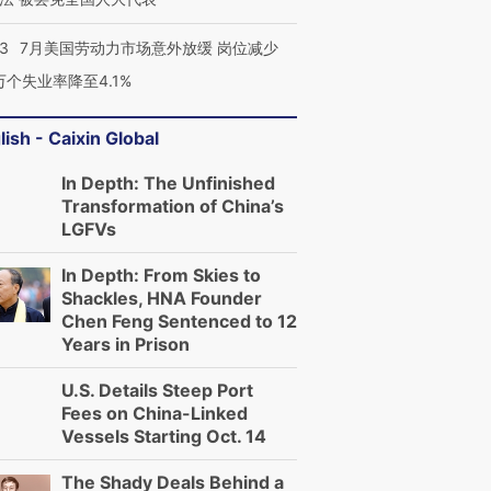
43
7月美国劳动力市场意外放缓 岗位减少
3万个失业率降至4.1%
lish - Caixin Global
In Depth: The Unfinished
Transformation of China’s
LGFVs
In Depth: From Skies to
Shackles, HNA Founder
Chen Feng Sentenced to 12
Years in Prison
U.S. Details Steep Port
Fees on China-Linked
Vessels Starting Oct. 14
The Shady Deals Behind a