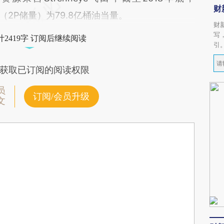
财
量（2P储量）为79.8亿桶油当量。
财
写
2419字 订阅后继续阅读
引
获取已订阅的阅读权限
员
订阅/会员升级
文