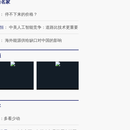
新名家
：
停不下来的价格？
恒
：
中美人工智能竞争：道路比技术更重要
：
海外能源供给缺口对中国的影响
频
客
：
多看少动