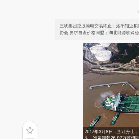
三峡集团控股葡电交易终止；洛阳钼业拟以4
协会 要求自查价格同盟；湖北能源收购
2017年3月8日，浙江舟
头，准备卸载26.97万吨伊朗原