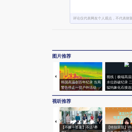
评论仅代表网友个人观点，不代表财
图片推荐
视线｜极端高温
韩国高温创百年纪录 当局
水位跌破纪录 
警告停止一切户外活动
猛犸象化石接连
视听推荐
【不唯一答案】不止“养
【特别呈现】寻