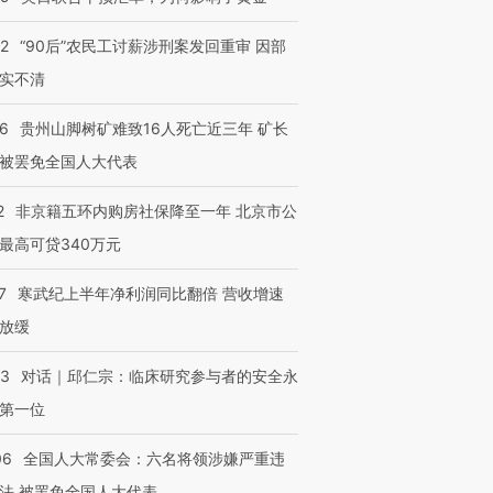
有意思的生活方式·第三对
住三大增长引擎是什么？
有意思的
32
“90后”农民工讨薪涉刑案发回重审 因部
实不清
36
贵州山脚树矿难致16人死亡近三年 矿长
被罢免全国人大代表
2
非京籍五环内购房社保降至一年 北京市公
最高可贷340万元
7
寒武纪上半年净利润同比翻倍 营收增速
放缓
53
对话｜邱仁宗：临床研究参与者的安全永
第一位
06
全国人大常委会：六名将领涉嫌严重违
法 被罢免全国人大代表