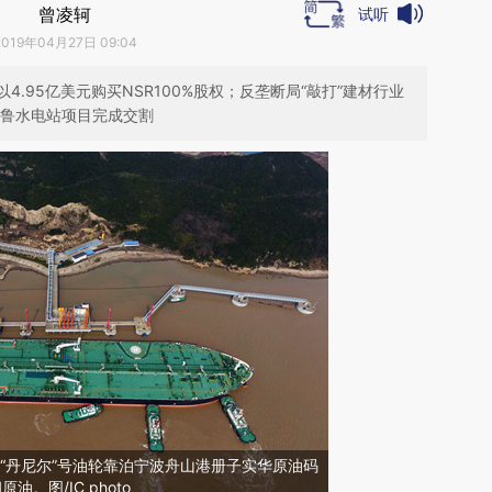
曾凌轲
试听
2019年04月27日 09:04
.95亿美元购买NSR100%股权；反垄断局“敲打”建材行业
秘鲁水电站项目完成交割
山，“丹尼尔”号油轮靠泊宁波舟山港册子实华原油码
油。图/IC photo