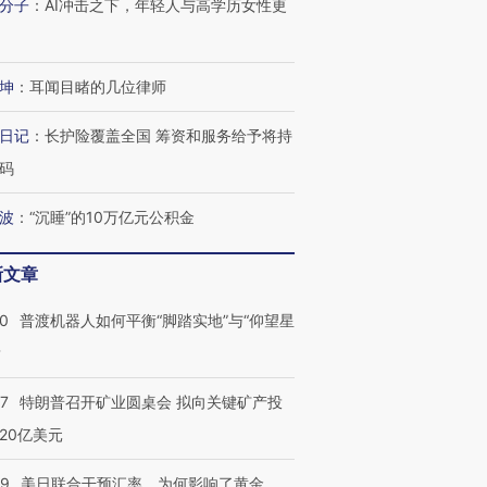
分子
：
AI冲击之下，年轻人与高学历女性更
坤
：
耳闻目睹的几位律师
日记
：
长护险覆盖全国 筹资和服务给予将持
码
波
：
“沉睡”的10万亿元公积金
新文章
跨国走私7万
视线｜被称为“蟑螂”的印
视线｜“入侵”还是“人道危
检体内含3种
度Z世代 用街头抗争将教
机”？难民潮撕裂西班牙
秘鲁纳斯
00
普渡机器人如何平衡“脚踏实地”与“仰望星
育部长拱下台
飞地休达
13人遇难
？
57
特朗普召开矿业圆桌会 拟向关键矿产投
20亿美元
进第四届链博
【商旅对话】华住集团
技“链”接产
【特别呈现】寻找100种
CFO：不靠规模取胜，华
【特别呈
09
美日联合干预汇率，为何影响了黄金