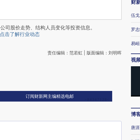
财
伍戈
阅公司股价走势、结构人员变化等投资信息。
罗志
点击了解行业动态
易峘
责任编辑：范若虹 | 版面编辑：刘明晖
视
订阅财新网主编精选电邮
博
唐涯