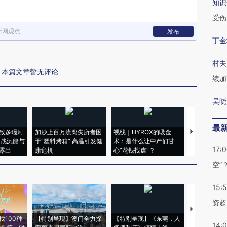
知识
受伤
新网观点
发布
丁金
村夫
本篇文章暂无评论
续加
吴晓
最
致多瑙河
加沙上百万流离失所者困
视线｜HYROX的吸金
马航飞行员
二战沉船与
于“塑料烤箱” 高温引发健
术：是什么让中产们甘
粒摇头丸 尿
17:
露出
康危机
心“花钱找虐”？
毒品
空”
15:
资超
【推广】走
找100种
【特别呈现】澳门全力探
【特别呈现】《东莞，人
会，让数智科
14: