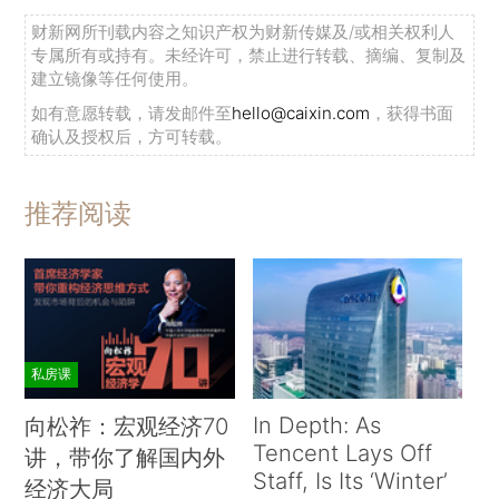
财新网所刊载内容之知识产权为财新传媒及/或相关权利人
专属所有或持有。未经许可，禁止进行转载、摘编、复制及
建立镜像等任何使用。
如有意愿转载，请发邮件至
hello@caixin.com
，获得书面
确认及授权后，方可转载。
推荐阅读
私房课
In Depth: As
向松祚：宏观经济70
Tencent Lays Off
讲，带你了解国内外
Staff, Is Its ‘Winter’
经济大局