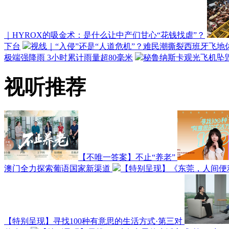
｜HYROX的吸金术：是什么让中产们甘心“花钱找虐”？
下台
视线｜“入侵”还是“人道危机”？难民潮撕裂西班牙飞地
极端强降雨 3小时累计雨量超80毫米
秘鲁纳斯卡观光飞机坠毁
视听推荐
【不唯一答案】不止“养老”
澳门全力探索葡语国家新渠道
【特别呈现】《东莞，人间便
【特别呈现】寻找100种有意思的生活方式·第三对