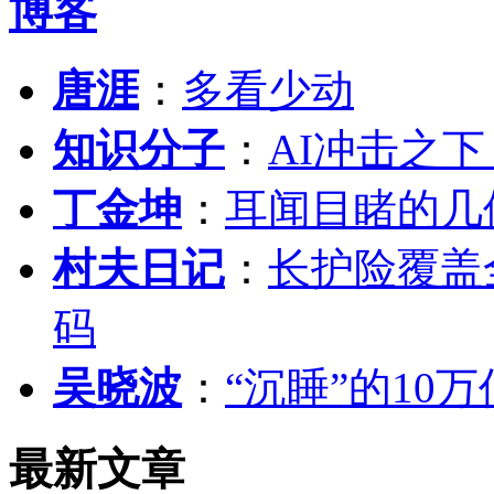
博客
唐涯
：
多看少动
知识分子
：
AI冲击之
丁金坤
：
耳闻目睹的几
村夫日记
：
长护险覆盖
码
吴晓波
：
“沉睡”的10
最新文章