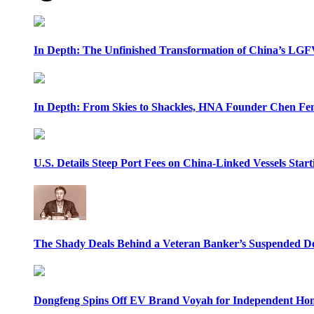
In Depth: The Unfinished Transformation of China’s LGF
In Depth: From Skies to Shackles, HNA Founder Chen Feng
U.S. Details Steep Port Fees on China-Linked Vessels Start
The Shady Deals Behind a Veteran Banker’s Suspended D
Dongfeng Spins Off EV Brand Voyah for Independent Hon