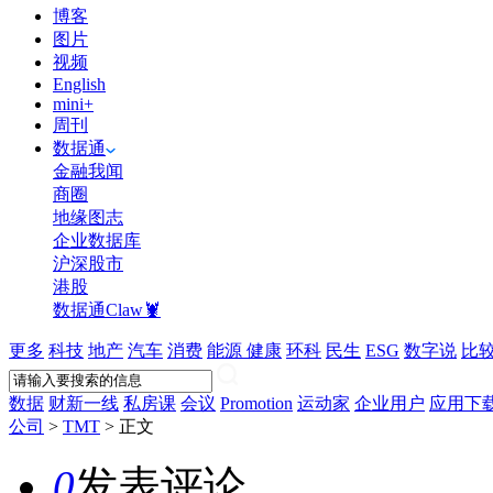
博客
图片
视频
English
mini+
周刊
数据通
金融我闻
商圈
地缘图志
企业数据库
沪深股市
港股
数据通Claw🦞
更多
科技
地产
汽车
消费
能源
健康
环科
民生
ESG
数字说
比
数据
财新一线
私房课
会议
Promotion
运动家
企业用户
应用下
公司
>
TMT
>
正文
0
发表评论