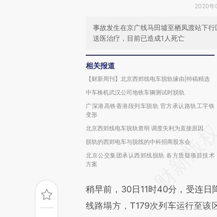
2020年
事故发生在京广线马田墟至栖凤渡站下行
送医治疗，目前已造成1人死亡
相关报道
【财新周刊】北京西郊线电车脱轨缘由|特稿精选
中车株机武汉公司地铁车辆测试时脱轨
广深港高铁香港段列车脱轨 官方承认路轨工字铁
变形
北京西郊线电车脱轨查明 调度失利为直接原因
脱轨的西郊电车与脱线的中科招商股东会
北京公交集团承认西郊线脱轨 各方质疑项目技术
方案
稍早前，30日11时40分，受连
线路塌方，T179次列车运行至