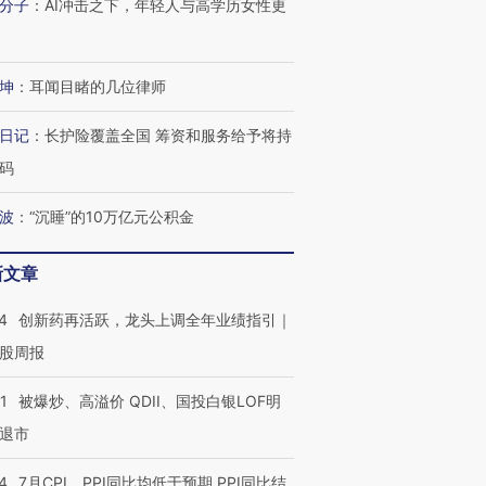
分子
：
AI冲击之下，年轻人与高学历女性更
坤
：
耳闻目睹的几位律师
日记
：
长护险覆盖全国 筹资和服务给予将持
码
波
：
“沉睡”的10万亿元公积金
新文章
4
创新药再活跃，龙头上调全年业绩指引｜
股周报
1
被爆炒、高溢价 QDII、国投白银LOF明
退市
”还是“人道危
湖北宜昌局部短时降雨
哈尔滨遭遇短时极端强降
撕裂西班牙
128毫米 紧急转移近
雨 3小时累计雨量超80毫
秘鲁纳斯
4
7月CPI、PPI同比均低于预期 PPI同比结