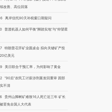
4000人
米
13人遇难
续改善、高位回落
46
离岸信托90天补税窗口期疑问
00
普渡机器人如何平衡“脚踏实地”与“仰望星
进第四届链博
【商旅对话】华住集团
技“链”接产
【特别呈现】寻找100种
CFO：不靠规模取胜，华
【特别呈
？
有意思的生活方式·第三对
住三大增长引擎是什么？
有意思的
57
特朗普召开矿业圆桌会 拟向关键矿产投
20亿美元
09
美日联合干预汇率，为何影响了黄金
32
“90后”农民工讨薪涉刑案发回重审 因部
实不清
36
贵州山脚树矿难致16人死亡近三年 矿长
被罢免全国人大代表