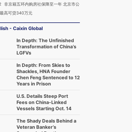
2
非京籍五环内购房社保降至一年 北京市公
最高可贷340万元
lish - Caixin Global
In Depth: The Unfinished
Transformation of China’s
LGFVs
In Depth: From Skies to
Shackles, HNA Founder
Chen Feng Sentenced to 12
Years in Prison
U.S. Details Steep Port
Fees on China-Linked
Vessels Starting Oct. 14
The Shady Deals Behind a
Veteran Banker’s