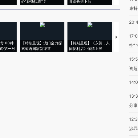
心“花钱找虐”？
育部长拱下台
飞地休达
束持
20:
17:
【推广】走
找100种
【特别呈现】澳门全力探
【特别呈现】《东莞，人
会，让数智科
空”
式·第一对
索葡语国家新渠道
间便利店》倾情上线
业
15:
资超
14:
13:
分事
12:
涉罪