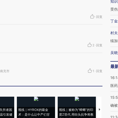
知识
受伤
·
回复
丁金
村夫
续加
2
·
回复
吴晓
最
川省南充市
1
·
回复
16:1
医药
15:5
确被
失所者困
视线｜HYROX的吸金
视线｜被称为“蟑螂”的印
视线｜“入侵
高温引发健
术：是什么让中产们甘
度Z世代 用街头抗争将教
机”？难民潮
11:3