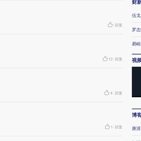
财
伍戈
·
回复
罗志
易峘
12
·
回复
视
4
·
回复
博
1
·
回复
唐涯