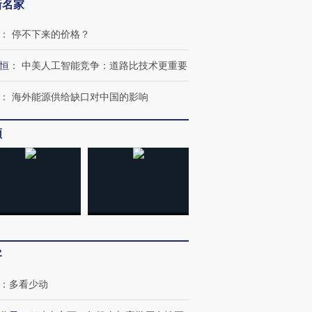
新名家
：
停不下来的价格？
恒
：
中美人工智能竞争：道路比技术更重要
：
海外能源供给缺口对中国的影响
频
客
：
多看少动