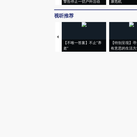
警告停止一切户外活动
康危机
视听推荐
【不唯一答案】不止“养
【特别呈现】寻
老”
有意思的生活方