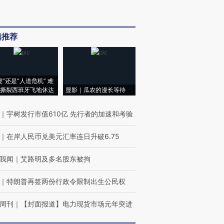
辑推荐
侵”还是“人道危机” 难
撕裂西班牙飞地休达
显影｜瓜农的漫长等待
｜
宇树发行市值610亿 先行者的加速和考验
｜
在岸人民币兑美元汇率连日升破6.75
我闻
｜
艾路明及多名股东被拘
｜
特朗普再签两份行政令限制出生公民权
周刊
｜
【封面报道】电力现货市场元年突进