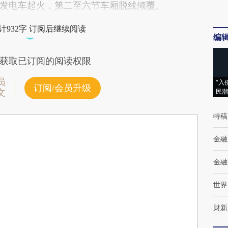
发电车起火，第二至六节车厢脱线倾覆。
计932字 订阅后继续阅读
编
获取已订阅的阅读权限
员
“入
订阅/会员升级
文
民潮
特稿
金融
金融
世界
财新