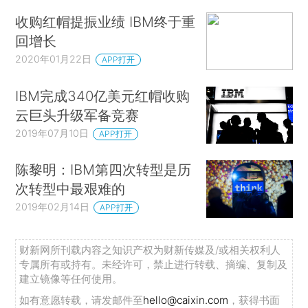
收购红帽提振业绩 IBM终于重
回增长
2020年01月22日
APP打开
IBM完成340亿美元红帽收购
云巨头升级军备竞赛
2019年07月10日
APP打开
陈黎明：IBM第四次转型是历
次转型中最艰难的
2019年02月14日
APP打开
财新网所刊载内容之知识产权为财新传媒及/或相关权利人
专属所有或持有。未经许可，禁止进行转载、摘编、复制及
建立镜像等任何使用。
如有意愿转载，请发邮件至
hello@caixin.com
，获得书面