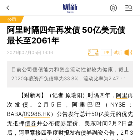
公司
阿里时隔四年再发债 50亿美元债
最长至2061年
2021年02月05日 16:16
试听
T中
目前公司偿债能力和资金流动性都较为健康，截止
2020年底资产负债率为33.8%，流动比率为2.47：1
【财新网】（记者 原瑞阳）
时隔四年，
阿里
再
次发债。2月5日，
阿里巴巴
（NYSE：
BABA/
09988.HK
）公告发行总计50亿美元的优先
无抵押
债券
并公布债券定价。美东时间2月2日盘
后，阿里紧接四季度财报发布债券融资公告，2月3