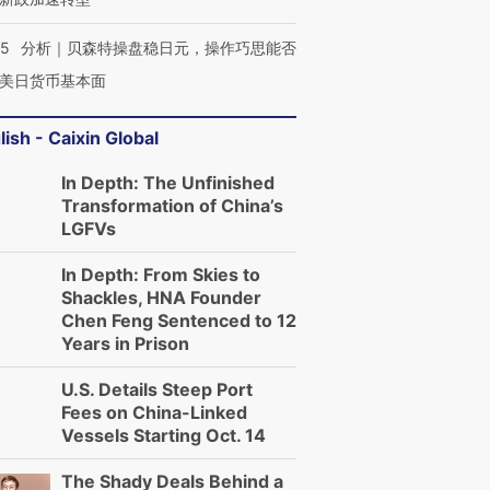
05
分析｜贝森特操盘稳日元，操作巧思能否
美日货币基本面
lish - Caixin Global
In Depth: The Unfinished
Transformation of China’s
LGFVs
In Depth: From Skies to
Shackles, HNA Founder
Chen Feng Sentenced to 12
Years in Prison
U.S. Details Steep Port
Fees on China-Linked
Vessels Starting Oct. 14
The Shady Deals Behind a