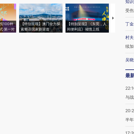
知识
受伤
【推广】走
丁金
找100种
【特别呈现】澳门全力探
【特别呈现】《东莞，人
会，让数智科
式·第一对
索葡语国家新渠道
间便利店》倾情上线
业
村夫
续加
吴晓
最
22:1
与战
20:
半年
17:2