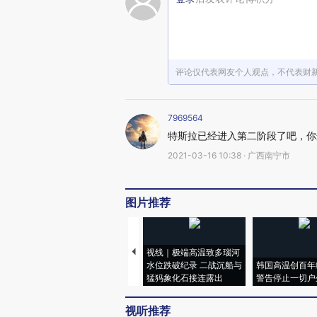
评论仅代表网友个人观点，不代表财
7969564
特斯拉已经进入第二阶段了吧，你
2021-03-16 10:38 · 广西南宁市
图片推荐
视线｜极端高温致多瑙河
水位跌破纪录 二战沉船与
韩国高温创百年
猛犸象化石接连露出
警告停止一切户
视听推荐