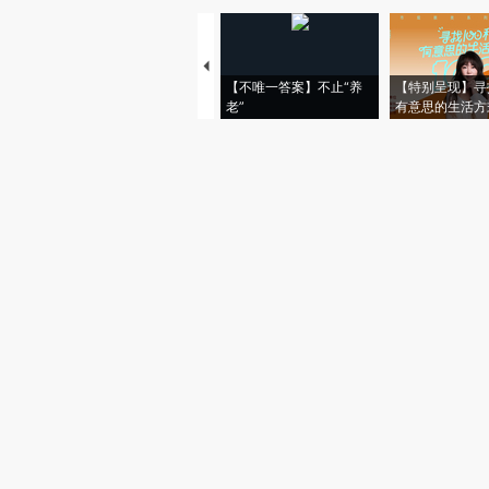
【不唯一答案】不止“养
【特别呈现】寻
老”
有意思的生活方