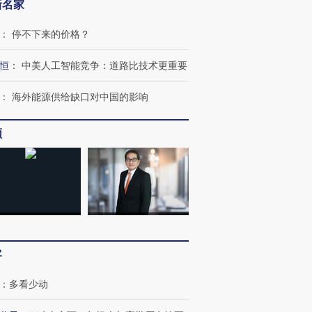
新名家
：
停不下来的价格？
恒
：
中美人工智能竞争：道路比技术更重要
：
海外能源供给缺口对中国的影响
频
OX的吸金
马航飞行员跨国走私7万
视线｜被称为“蟑螂”的印
客
让中产们甘
粒摇头丸 尿检体内含3种
度Z世代 用街头抗争将教
秘鲁纳斯
”？
毒品
育部长拱下台
13人遇难
：
多看少动