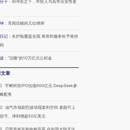
分子
：
AI冲击之下，年轻人与高学历女性更
进第四届链博
【商旅对话】华住集团
坤
：
耳闻目睹的几位律师
技“链”接产
【特别呈现】寻找100种
CFO：不靠规模取胜，华
【特别呈
有意思的生活方式·第三对
住三大增长引擎是什么？
有意思的
日记
：
长护险覆盖全国 筹资和服务给予将持
码
波
：
“沉睡”的10万亿元公积金
新文章
0
宇树科技IPO估值600亿元 DeepSeek参
略配售
22
油气市场剧烈波动现套利空间 嘉能可上
扭亏、净利增超50亿美元
6
贝恩资本宣布收购贡茶 在中国大陆无法