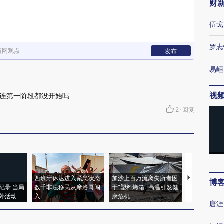
财
伍戈
罗志
新网观点
发布
易峘
视
连第一阶段都没开始吗
2
·
回复
西班牙休达进入紧急状态
加沙上百万流离失所者困
视线｜HYR
博
纪录 当局
数千非法移民从摩洛哥闯
于“塑料烤箱” 高温引发健
术：是什么
外活动
入
康危机
心“花钱找虐
唐涯