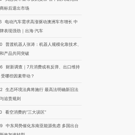
商标后退出市场
6
电动汽车需求高涨驱动澳洲车市增长 中
牌表现强劲｜出海·汽车
00
普渡机器人张涛：机器人规模化靠技术、
和产品共同突破
56
财新调查｜7月消费或有反弹、出口维持
 受哪些因素带动？
42
生态环境法典将施行 最高法明确新旧法
与追责规则
0
看空消费的“三大误区”
59
中东局势催化东南亚能源焦虑 多国出台
新政加速转型