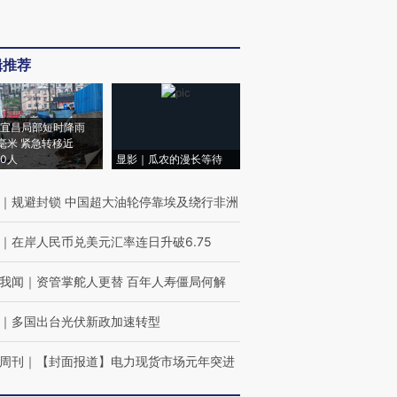
辑推荐
宜昌局部短时降雨
8毫米 紧急转移近
00人
显影｜瓜农的漫长等待
｜
规避封锁 中国超大油轮停靠埃及绕行非洲
｜
在岸人民币兑美元汇率连日升破6.75
我闻
｜
资管掌舵人更替 百年人寿僵局何解
｜
多国出台光伏新政加速转型
周刊
｜
【封面报道】电力现货市场元年突进