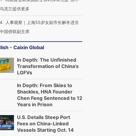
乌克兰提供更多
24
人事观察｜上海55岁女副市长解冬进京
中国侨联副主席
lish - Caixin Global
In Depth: The Unfinished
Transformation of China’s
LGFVs
In Depth: From Skies to
Shackles, HNA Founder
Chen Feng Sentenced to 12
Years in Prison
U.S. Details Steep Port
Fees on China-Linked
Vessels Starting Oct. 14