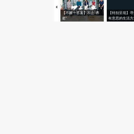
【不唯一答案】不止“养
【特别呈现】寻
老”
有意思的生活方