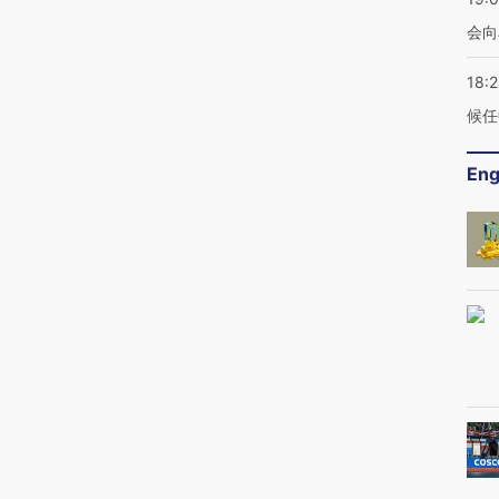
会向
18:
候任
Eng