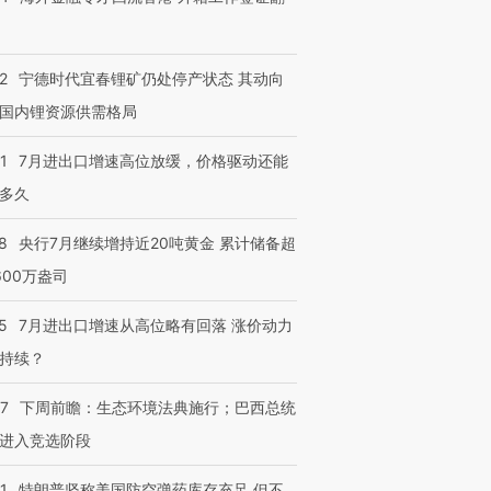
2
宁德时代宜春锂矿仍处停产状态 其动向
国内锂资源供需格局
1
7月进出口增速高位放缓，价格驱动还能
多久
8
央行7月继续增持近20吨黄金 累计储备超
600万盎司
5
7月进出口增速从高位略有回落 涨价动力
持续？
07
下周前瞻：生态环境法典施行；巴西总统
进入竞选阶段
1
特朗普坚称美国防空弹药库存充足 但不