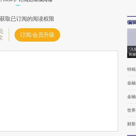
获取已订阅的阅读权限
编
员
订阅/会员升级
文
“入
民潮
特稿
金融
金融
世界
财新