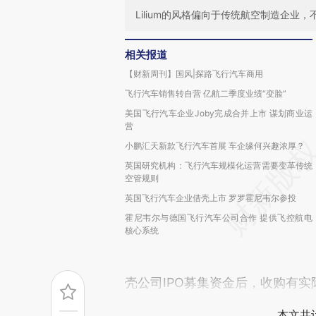
Lilium的风格偏向于传统航空制造企
相关报道
【财新周刊】国风|探路飞行汽车商用
飞行汽车销售转自营 亿航二季度业绩“变脸”
美国飞行汽车企业Joby完成合并上市 谋划商业运
营
小鹏汇天新款飞行汽车首展 车企缘何兴趣浓厚？
英国研究机构：飞行汽车规模化运营需要变革传统
空管规则
英国飞行汽车企业借壳上市 罗罗霍尼韦尔参投
霍尼韦尔与德国飞行汽车公司合作 提供飞控航电
核心系统
壳公司IPO募集资金后，收购有
本文共计