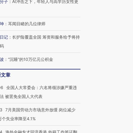
分子
：
AI冲击之下，年轻人与高学历女性更
进第四届链博
【商旅对话】华住集团
技“链”接产
【特别呈现】寻找100种
CFO：不靠规模取胜，华
【特别呈
有意思的生活方式·第三对
住三大增长引擎是什么？
有意思的
坤
：
耳闻目睹的几位律师
日记
：
长护险覆盖全国 筹资和服务给予将持
码
波
：
“沉睡”的10万亿元公积金
新文章
06
全国人大常委会：六名将领涉嫌严重违
法 被罢免全国人大代表
43
7月美国劳动力市场意外放缓 岗位减少
3万个失业率降至4.1%
14
海外金融专才回流香港 外籍工作签证翻