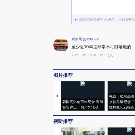
评论仅代表网友个人观点，不代表财
财新网友v286Rv
至少近10年是非常不可能落地的
2021-09-16 00:02 · 北京
图片推荐
视线｜极端高温
韩国高温创百年纪录 当局
水位跌破纪录 
警告停止一切户外活动
猛犸象化石接连
视听推荐