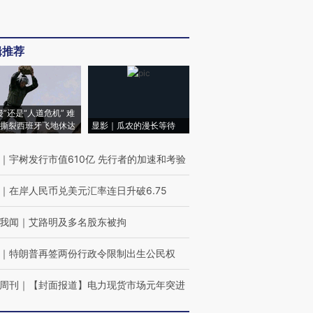
辑推荐
侵”还是“人道危机” 难
撕裂西班牙飞地休达
显影｜瓜农的漫长等待
｜
宇树发行市值610亿 先行者的加速和考验
｜
在岸人民币兑美元汇率连日升破6.75
我闻
｜
艾路明及多名股东被拘
｜
特朗普再签两份行政令限制出生公民权
周刊
｜
【封面报道】电力现货市场元年突进