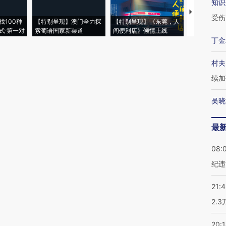
知识
【推广】走
受伤
找100种
【特别呈现】澳门全力探
【特别呈现】《东莞，人
会，让数智科
式·第一对
索葡语国家新渠道
间便利店》倾情上线
业
丁金
村夫
续加
吴晓
最
08:
纪违
21:
2.
20: