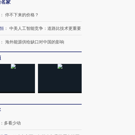
新名家
：
停不下来的价格？
恒
：
中美人工智能竞争：道路比技术更重要
：
海外能源供给缺口对中国的影响
频
跨国走私7万
视线｜被称为“蟑螂”的印
视线｜“入侵”还是“人道危
检体内含3种
度Z世代 用街头抗争将教
机”？难民潮撕裂西班牙
秘鲁纳斯
育部长拱下台
飞地休达
13人遇难
客
：
多看少动