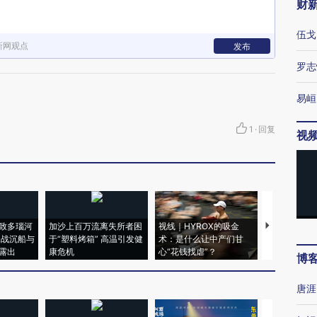
财
伍戈
新网观点
发布
罗志
易峘
1
·
回复
视
致多瑙河
加沙上百万流离失所者困
视线｜HYROX的吸金
马航飞行员
二战沉船与
于“塑料烤箱” 高温引发健
术：是什么让中产们甘
粒摇头丸 尿
露出
康危机
心“花钱找虐”？
毒品
博
唐涯