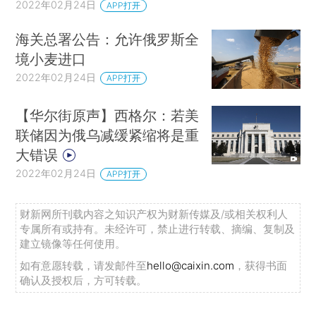
2022年02月24日
APP打开
海关总署公告：允许俄罗斯全
境小麦进口
2022年02月24日
APP打开
【华尔街原声】西格尔：若美
联储因为俄乌减缓紧缩将是重
大错误
2022年02月24日
APP打开
财新网所刊载内容之知识产权为财新传媒及/或相关权利人
专属所有或持有。未经许可，禁止进行转载、摘编、复制及
建立镜像等任何使用。
如有意愿转载，请发邮件至
hello@caixin.com
，获得书面
确认及授权后，方可转载。