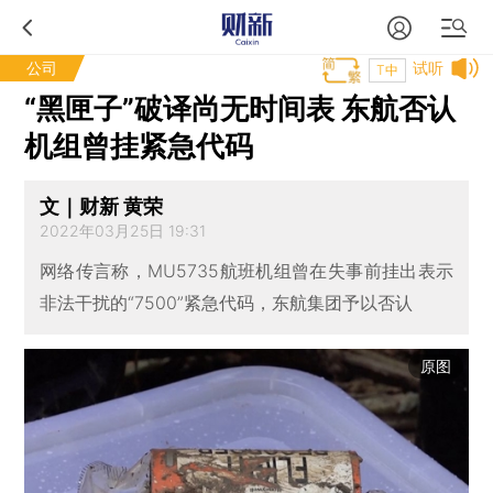
公司
试听
T中
“黑匣子”破译尚无时间表 东航否认
机组曾挂紧急代码
文｜财新 黄荣
2022年03月25日 19:31
网络传言称，MU5735航班机组曾在失事前挂出表示
非法干扰的“7500”紧急代码，东航集团予以否认
原图