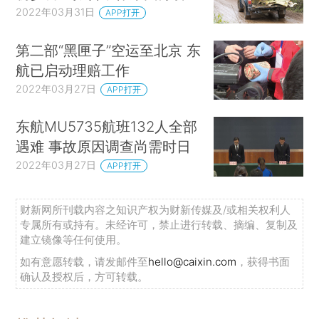
2022年03月31日
APP打开
第二部“黑匣子”空运至北京 东
航已启动理赔工作
2022年03月27日
APP打开
东航MU5735航班132人全部
遇难 事故原因调查尚需时日
2022年03月27日
APP打开
财新网所刊载内容之知识产权为财新传媒及/或相关权利人
专属所有或持有。未经许可，禁止进行转载、摘编、复制及
建立镜像等任何使用。
如有意愿转载，请发邮件至
hello@caixin.com
，获得书面
确认及授权后，方可转载。