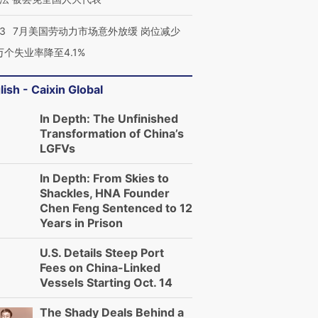
育部长拱下台
飞地休达
13人遇难
43
7月美国劳动力市场意外放缓 岗位减少
3万个失业率降至4.1%
lish - Caixin Global
进第四届链博
【商旅对话】华住集团
技“链”接产
【特别呈现】寻找100种
CFO：不靠规模取胜，华
【特别呈
有意思的生活方式·第三对
住三大增长引擎是什么？
有意思的
In Depth: The Unfinished
Transformation of China’s
LGFVs
In Depth: From Skies to
Shackles, HNA Founder
Chen Feng Sentenced to 12
Years in Prison
U.S. Details Steep Port
Fees on China-Linked
Vessels Starting Oct. 14
The Shady Deals Behind a