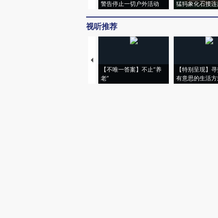
警告停止一切户外活动
猛犸象化石接连
视听推荐
【不唯一答案】不止“养
【特别呈现】寻
老”
有意思的生活方