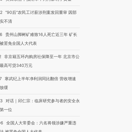
32
“90后”农民工讨薪涉刑案发回重审 因部
实不清
36
贵州山脚树矿难致16人死亡近三年 矿长
被罢免全国人大代表
2
非京籍五环内购房社保降至一年 北京市公
最高可贷340万元
7
寒武纪上半年净利润同比翻倍 营收增速
放缓
53
对话｜邱仁宗：临床研究参与者的安全永
第一位
06
全国人大常委会：六名将领涉嫌严重违
跨国走私7万
视线｜被称为“蟑螂”的印
视线｜“入侵”还是“人道危
检体内含3种
度Z世代 用街头抗争将教
机”？难民潮撕裂西班牙
秘鲁纳斯
法 被罢免全国人大代表