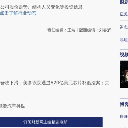
财
阅公司股价走势、结构人员变化等投资信息。
点击了解行业动态
伍戈
罗志
责任编辑：王端 | 版面编辑：刘春辉
易峘
视
次营收下滑；美参议院通过520亿美元芯片补贴法案；京
博
能源汽车补贴
唐涯
订阅财新网主编精选电邮