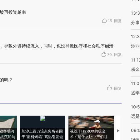
坡再投资越南
13:
15
·
回复
分事
12:
，导致外资持续流入，同时，也没导致医疗和社会秩序崩溃
涉罪
70
·
回复
11:1
积金
的吗？
11:0
·
回复
逐季
10:
远是
08:
致多瑙河
加沙上百万流离失所者困
视线｜HYROX的吸金
马航飞行员
二战沉船与
于“塑料烤箱” 高温引发健
术：是什么让中产们甘
粒摇头丸 尿
纪违