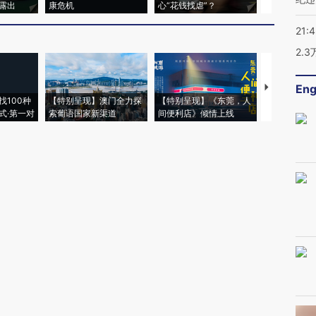
露出
康危机
心“花钱找虐”？
毒品
21:
2.
Eng
【推广】走
找100种
【特别呈现】澳门全力探
【特别呈现】《东莞，人
会，让数智科
式·第一对
索葡语国家新渠道
间便利店》倾情上线
业