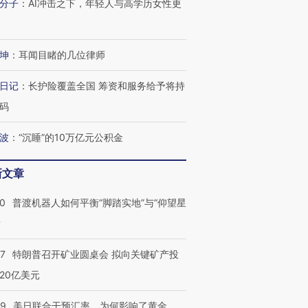
分子
：
AI冲击之下，年轻人与高学历女性更
坤
：
耳闻目睹的几位律师
日记
：
长护险覆盖全国 筹资和服务给予将持
码
波
：
“沉睡”的10万亿元公积金
新文章
00
普渡机器人如何平衡“脚踏实地”与“仰望星
？
57
特朗普召开矿业圆桌会 拟向关键矿产投
20亿美元
09
美日联合干预汇率，为何影响了黄金