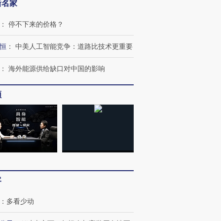
新名家
：
停不下来的价格？
恒
：
中美人工智能竞争：道路比技术更重要
：
海外能源供给缺口对中国的影响
频
客
：
多看少动