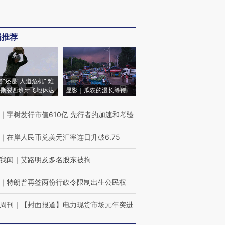
辑推荐
侵”还是“人道危机” 难
撕裂西班牙飞地休达
显影｜瓜农的漫长等待
｜
宇树发行市值610亿 先行者的加速和考验
｜
在岸人民币兑美元汇率连日升破6.75
我闻
｜
艾路明及多名股东被拘
｜
特朗普再签两份行政令限制出生公民权
周刊
｜
【封面报道】电力现货市场元年突进