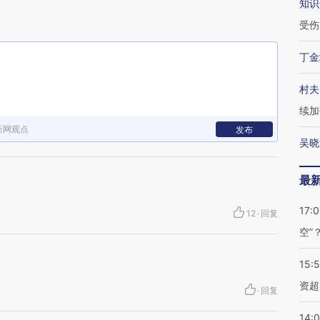
知识
受伤
丁金
村夫
续加
新网观点
发布
吴晓
最
17:
12
·
回复
空”
15:
资超
·
回复
14: