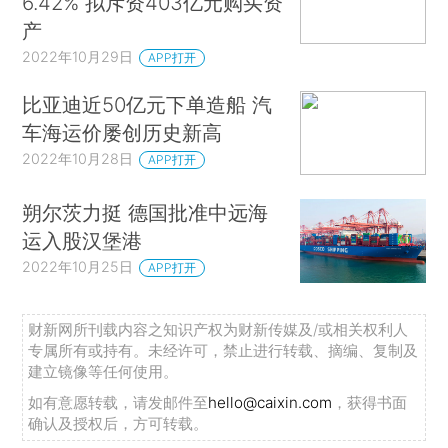
6.42% 拟斥资403亿元购买资
产
2022年10月29日
APP打开
比亚迪近50亿元下单造船 汽
车海运价屡创历史新高
2022年10月28日
APP打开
朔尔茨力挺 德国批准中远海
运入股汉堡港
2022年10月25日
APP打开
财新网所刊载内容之知识产权为财新传媒及/或相关权利人
专属所有或持有。未经许可，禁止进行转载、摘编、复制及
建立镜像等任何使用。
如有意愿转载，请发邮件至
hello@caixin.com
，获得书面
确认及授权后，方可转载。