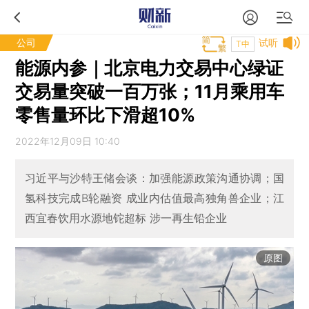
公司
试听
T中
能源内参｜北京电力交易中心绿证
交易量突破一百万张；11月乘用车
零售量环比下滑超10%
2022年12月09日 10:40
习近平与沙特王储会谈：加强能源政策沟通协调；国
氢科技完成B轮融资 成业内估值最高独角兽企业；江
西宜春饮用水源地铊超标 涉一再生铅企业
原图