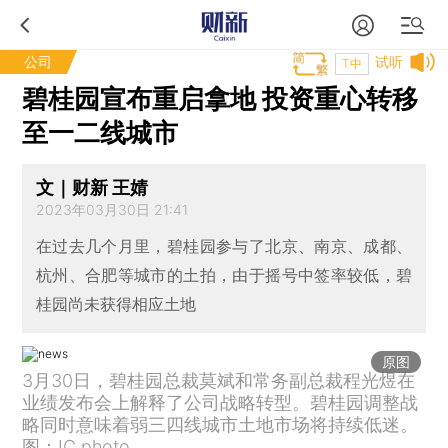
公司
试听
T中
碧桂园宣布重启拿地 投资重心转移
至一二线城市
文｜财新 王婧
2023年03月30日 21:41
在过去几个月里，碧桂园参与了北京、南京、成都、
杭州、合肥等城市的土拍，由于摇号中签率较低，碧
桂园尚未获得相应土地
原图
3月30日，碧桂园总裁莫斌和常务副总裁程光煜在
业绩发布会上解释了公司战略转型。碧桂园调整战
略同时意味着弱三四线城市土地市场将持续低迷。
图：IC photo