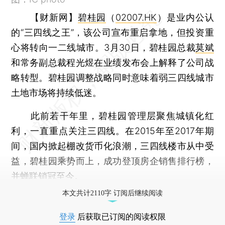
【财新网】
碧桂园
（
02007.HK
）是业内公认
的“三四线之王”，该公司宣布重启拿地，但投资重
心将转向一二线城市。3月30日，碧桂园总裁
莫斌
和常务副总裁程光煜在业绩发布会上解释了公司战
略转型。碧桂园调整战略同时意味着弱三四线城市
土地市场将持续低迷。
此前若干年里，碧桂园管理层聚焦城镇化红
利，一直重点关注三四线。在2015年至2017年期
间，国内掀起棚改货币化浪潮，三四线楼市从中受
益，碧桂园乘势而上，成功登顶房企销售排行榜，
并蝉联销冠至今。
本文共计2110字 订阅后继续阅读
登录
后获取已订阅的阅读权限