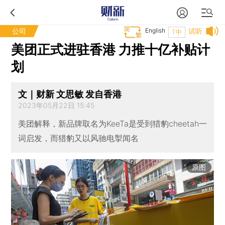
公司
English
试听
T中
美团正式进驻香港 力推十亿补贴计
划
文｜财新 文思敏 发自香港
2023年05月22日 15:45
美团解释，新品牌取名为KeeTa是受到猎豹cheetah一
词启发，而猎豹又以风驰电掣闻名
原图