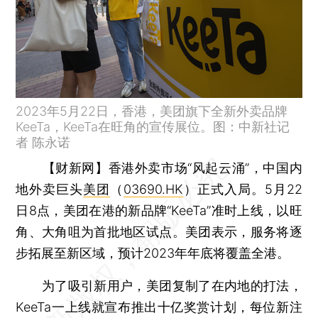
2023年5月22日，香港，美团旗下全新外卖品牌
KeeTa，KeeTa在旺角的宣传展位。图：中新社记
者 陈永诺
【财新网】
香港外卖市场“风起云涌”，中国内
地外卖巨头
美团
（
03690.HK
）正式入局。5月22
日8点，美团在港的新品牌“KeeTa”准时上线，以旺
角、大角咀为首批地区试点。美团表示，服务将逐
步拓展至新区域，预计2023年年底将覆盖全港。
为了吸引新用户，美团复制了在内地的打法，
KeeTa一上线就宣布推出十亿奖赏计划，每位新注