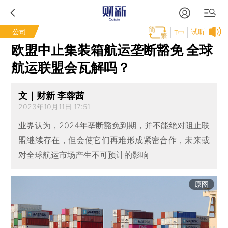
公司
试听
T中
欧盟中止集装箱航运垄断豁免 全球
航运联盟会瓦解吗？
文｜财新 李蓉茜
2023年10月11日 17:51
业界认为，2024年垄断豁免到期，并不能绝对阻止联
盟继续存在，但会使它们再难形成紧密合作，未来或
对全球航运市场产生不可预计的影响
原图