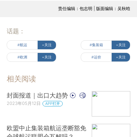
责任编辑：包志明 | 版面编辑：吴秋晗
话题：
#航运
+关注
#集装箱
+关注
#欧洲
+关注
#运价
+关注
相关阅读
封面报道｜出口大趋势
2023年05月12日
APP打开
欧盟中止集装箱航运垄断豁免
全球航运联盟会瓦解吗？